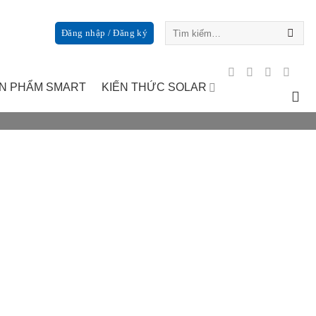
Tìm
Đăng nhập / Đăng ký
kiếm:
N PHẨM SMART
KIẾN THỨC SOLAR