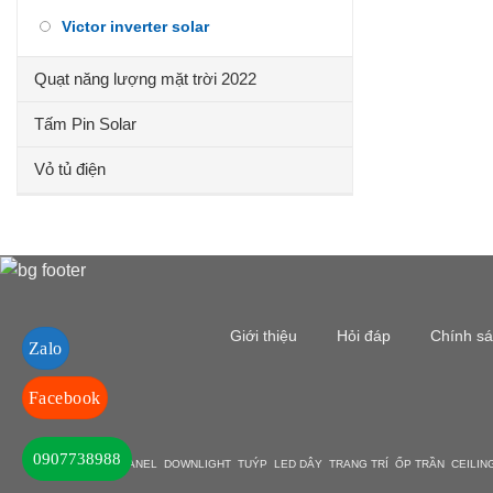
Victor inverter solar
Quạt năng lượng mặt trời 2022
Tấm Pin Solar
Vỏ tủ điện
Giới thiệu
Hỏi đáp
Chính s
Zalo
Facebook
0907738988
DEN LED BULB PANEL DOWNLIGHT TUÝP LED DÂY TRANG TRÍ ỐP TRẦN CEILIN