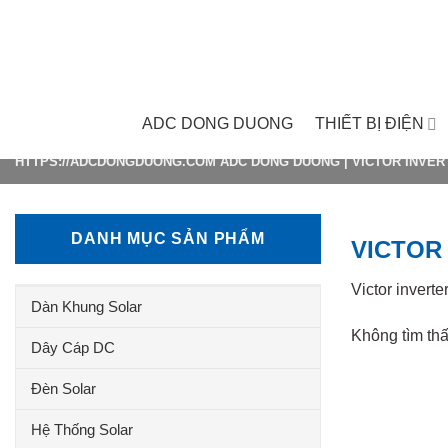
Skip
to
content
ADC DONG DUONG
THIẾT BỊ ĐIỆN
HTTPS://ADCDONGDUONG.COM
ADC DONG DUONG
|
VICTOR INVER
DANH MỤC SẢN PHẨM
VICTOR
Victor inverte
Dàn Khung Solar
Không tìm th
Dây Cáp DC
Đèn Solar
Hệ Thống Solar