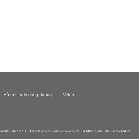
Hỗ trợ - adc dong duong
Video
ERGENCY EXIT THIẾT BỊ ĐIỆN CÔNG TẮC Ổ CẮM TỦ ĐIỆN QUẠT HÚT ỐNG LUỒN