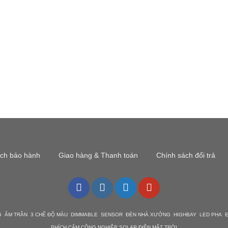
ách bảo hành
Giao hàng & Thanh toán
Chính sách đổi trả
G ÂM TRẦN 3 CHẾ ĐỘ MÀU DIMMABLE SENSOR ĐÈN NHÀ XƯỞNG HIGHBAY LED PHA EM
PHÍCH CẮM CÔNG NGHIỆP SOLAR ĐIỆN MẶT TRỜI