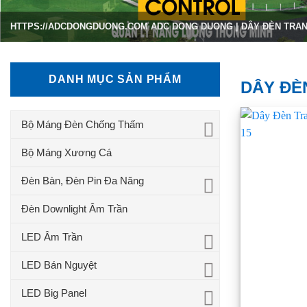
HTTPS://ADCDONGDUONG.COM
ADC DONG DUONG
|
DÂY ĐÈN TRAN
DANH MỤC SẢN PHẨM
DÂY ĐÈ
Bộ Máng Đèn Chống Thấm
Bộ Máng Xương Cá
Đèn Bàn, Đèn Pin Đa Năng
Đèn Downlight Âm Trần
LED Âm Trần
LED Bán Nguyệt
LED Big Panel