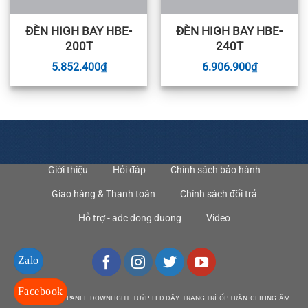
ĐÈN HIGH BAY HBE-
ĐÈN HIGH BAY HBE-
200T
240T
5.852.400
₫
6.906.900
₫
Giới thiệu
Hỏi đáp
Chính sách bảo hành
Giao hàng & Thanh toán
Chính sách đổi trả
Hỗ trợ - adc dong duong
Video
Zalo
Facebook
DEN LED BULB PANEL DOWNLIGHT TUÝP LED DÂY TRANG TRÍ ỐP TRẦN CEILING ÂM