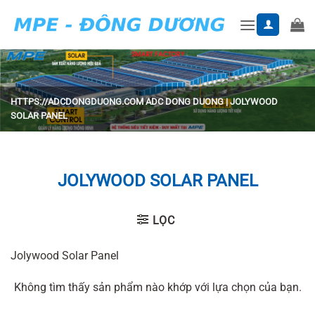
Skip
to
content
HTTPS://ADCDONGDUONG.COM
ADC DONG DUONG
|
JOLYWOOD
SOLAR PANEL
JOLYWOOD SOLAR PANEL
LỌC
Jolywood Solar Panel
Không tìm thấy sản phẩm nào khớp với lựa chọn của bạn.