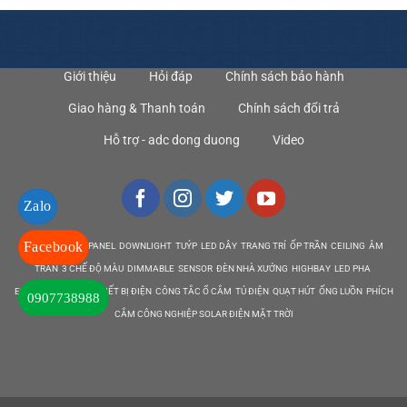
Giới thiệu
Hỏi đáp
Chính sách bảo hành
Giao hàng & Thanh toán
Chính sách đổi trả
Hỗ trợ - adc dong duong
Video
Zalo
Facebook
DEN LED BULB PANEL DOWNLIGHT TUÝP LED DÂY TRANG TRÍ ỐP TRẦN CEILING ÂM
TRẦN 3 CHẾ ĐỘ MÀU DIMMABLE SENSOR ĐÈN NHÀ XƯỞNG HIGHBAY LED PHA
EMERGENCY EXIT THIẾT BỊ ĐIỆN CÔNG TẮC Ổ CẮM TỦ ĐIỆN QUẠT HÚT ỐNG LUỒN PHÍCH
0907738988
CẮM CÔNG NGHIỆP SOLAR ĐIỆN MẶT TRỜI