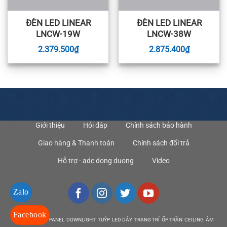
ĐÈN LED LINEAR
ĐÈN LED LINEAR
LNCW-19W
LNCW-38W
2.379.500
₫
2.875.400
₫
Giới thiệu
Hỏi đáp
Chính sách bảo hành
Giao hàng & Thanh toán
Chính sách đổi trả
Hỗ trợ - adc dong duong
Video
Zalo
Facebook
DEN LED BULB PANEL DOWNLIGHT TUÝP LED DÂY TRANG TRÍ ỐP TRẦN CEILING ÂM