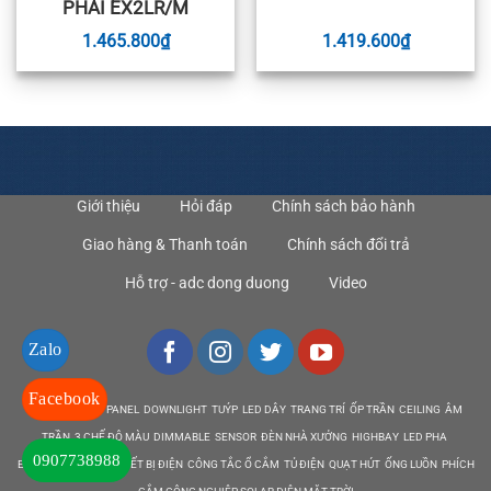
PHẢI EX2LR/M
1.465.800
₫
1.419.600
₫
Giới thiệu
Hỏi đáp
Chính sách bảo hành
Giao hàng & Thanh toán
Chính sách đổi trả
Hỗ trợ - adc dong duong
Video
Zalo
Facebook
DEN LED BULB PANEL DOWNLIGHT TUÝP LED DÂY TRANG TRÍ ỐP TRẦN CEILING ÂM
TRẦN 3 CHẾ ĐỘ MÀU DIMMABLE SENSOR ĐÈN NHÀ XƯỞNG HIGHBAY LED PHA
0907738988
EMERGENCY EXIT THIẾT BỊ ĐIỆN CÔNG TẮC Ổ CẮM TỦ ĐIỆN QUẠT HÚT ỐNG LUỒN PHÍCH