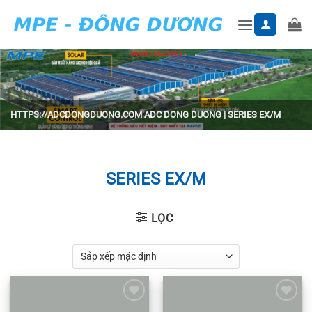
Skip
to
content
HTTPS://ADCDONGDUONG.COM
ADC DONG DUONG
|
SERIES EX/M
SERIES EX/M
LỌC
Add to
Add to