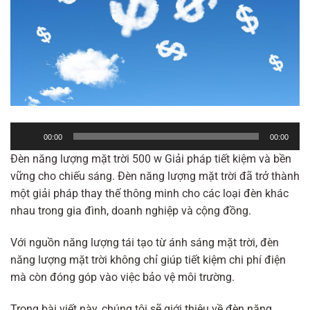
Trình
00:00
00:00
phát
Đèn năng lượng mặt trời 500 w Giải pháp tiết kiệm và bền
âm
vững cho chiếu sáng. Đèn năng lượng mặt trời đã trở thành
thanh
một giải pháp thay thế thông minh cho các loại đèn khác
nhau trong gia đình, doanh nghiệp và cộng đồng.
Với nguồn năng lượng tái tạo từ ánh sáng mặt trời, đèn
năng lượng mặt trời không chỉ giúp tiết kiệm chi phí điện
mà còn đóng góp vào việc bảo vệ môi trường.
Trong bài viết này, chúng tôi sẽ giới thiệu về đèn năng