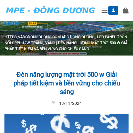
Skip
to
content
HTTPS://ADCDONGDUONG.COM
ADC DONG DUONG
|
LED PANEL TRÒN
NỔI SRPL-12W TRẮNG, VÀNG
|
ĐÈN NĂNG LƯỢNG MẶT TRỜI 500 W GIẢI
PHÁP TIẾT KIỆM VÀ BỀN VỮNG CHO CHIẾU SÁNG
Đèn năng lượng mặt trời 500 w Giải
pháp tiết kiệm và bền vững cho chiếu
sáng
13/11/2024