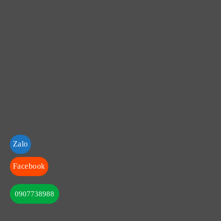
Zalo
Facebook
0907738988