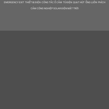
EMERGENCY EXIT THIẾT BỊ ĐIỆN CÔNG TẮC Ổ CẮM TỦ ĐIỆN QUẠT HÚT ỐNG LUỒN PHÍCH
CẮM CÔNG NGHIỆP SOLAR ĐIỆN MẶT TRỜI