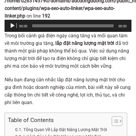
/home/u263145790/domains/adcdongduong.com/public_ht
content/plugins/wpa-seo-auto-linker/wpa-seo-auto-
linker.php
on line
192
Trình
00:00
00:00
phát
Trong bối cảnh giá điện ngày càng tăng và mối quan tâm
âm
về môi trường gia tăng,
lắp đặt năng lượng mặt trời
đã trở
thanh
thành một giải pháp không thể bỏ qua. Việc sử dụng năng
lượng mặt trời để tạo ra điện không chỉ giúp tiết kiệm chi
phí mà còn bảo vệ môi trường một cách bền vững.
Nếu bạn đang cân nhắc lắp đặt năng lượng mặt trời cho
gia đình hoặc doanh nghiệp của mình, bài viết này sẽ cung
cấp thông tin chi tiết về công nghệ, lợi ích, thủ tục, và chi
phí liên quan.
Table of Contents
Tổng Quan Về Lắp Đặt Năng Lượng Mặt Trời