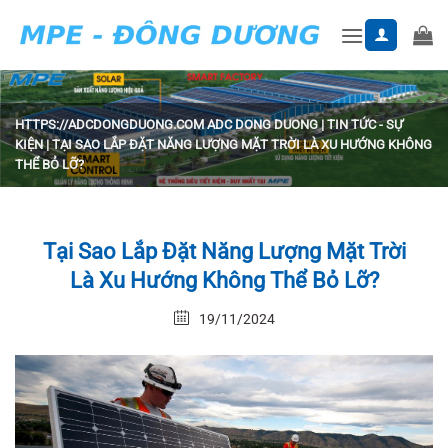
Skip
to
content
HTTPS://ADCDONGDUONG.COM
ADC DONG DUONG
|
TIN TỨC - SỰ
KIỆN
|
TẠI SAO LẮP ĐẶT NĂNG LƯỢNG MẶT TRỜI LÀ XU HƯỚNG KHÔNG
THỂ BỎ LỠ?
Tại Sao Lắp Đặt Năng Lượng Mặt Trời
Là Xu Hướng Không Thể Bỏ Lỡ?
19/11/2024