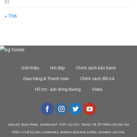
31
« Th6
Giới thiệu
Hỏi đáp
Chính sách bảo hành
Giao hàng & Thanh toán
Chính sách đổi trả
Hỗ trợ - adc dong duong
Video
DEN LED BULB PANEL DOWNLIGHT TUÝP LED DÂY TRANG TRÍ ỐP TRẦN CEILING ÂM
TRẦN 3 CHẾ ĐỘ MÀU DIMMABLE SENSOR ĐÈN NHÀ XƯỞNG HIGHBAY LED PHA