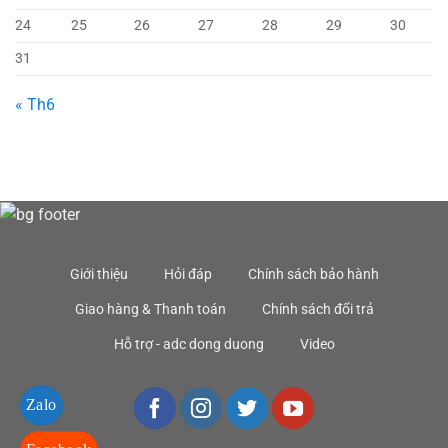
24
25
26
27
28
29
30
31
« Th6
Giới thiệu
Hỏi đáp
Chính sách bảo hành
Giao hàng & Thanh toán
Chính sách đổi trả
Hỗ trợ - adc dong duong
Video
Zalo