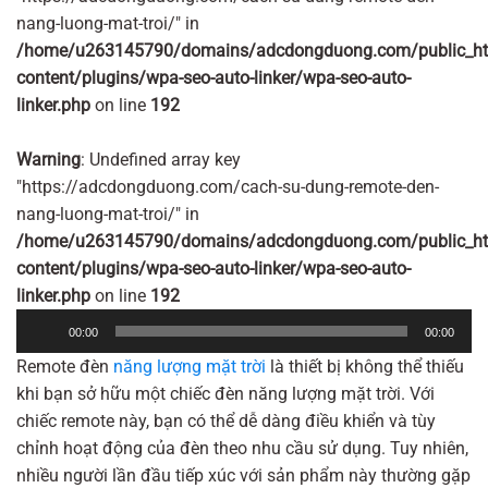
nang-luong-mat-troi/" in
/home/u263145790/domains/adcdongduong.com/public_ht
content/plugins/wpa-seo-auto-linker/wpa-seo-auto-
linker.php
on line
192
Warning
: Undefined array key
"https://adcdongduong.com/cach-su-dung-remote-den-
nang-luong-mat-troi/" in
/home/u263145790/domains/adcdongduong.com/public_ht
content/plugins/wpa-seo-auto-linker/wpa-seo-auto-
linker.php
on line
192
Trình
00:00
00:00
phát
Remote đèn
năng lượng mặt trời
là thiết bị không thể thiếu
âm
khi bạn sở hữu một chiếc đèn năng lượng mặt trời. Với
thanh
chiếc remote này, bạn có thể dễ dàng điều khiển và tùy
chỉnh hoạt động của đèn theo nhu cầu sử dụng. Tuy nhiên,
nhiều người lần đầu tiếp xúc với sản phẩm này thường gặp