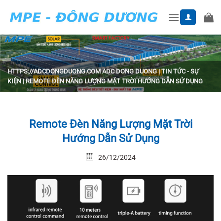
Skip
to
content
HTTPS://ADCDONGDUONG.COM
ADC DONG DUONG
|
TIN TỨC - SỰ
KIỆN
|
REMOTE ĐÈN NĂNG LƯỢNG MẶT TRỜI HƯỚNG DẪN SỬ DỤNG
Remote Đèn Năng Lượng Mặt Trời
Hướng Dẫn Sử Dụng
26/12/2024