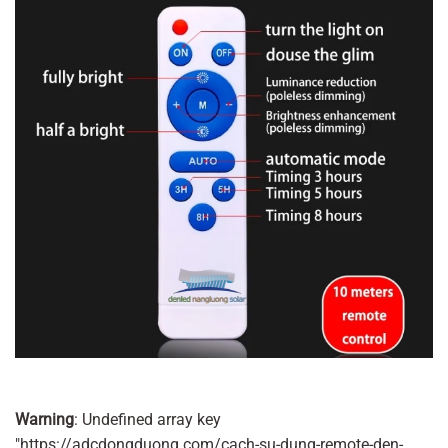
Warning
: Undefined array key
"https://adcdongduong.com/cach-su-dung-remote-den-