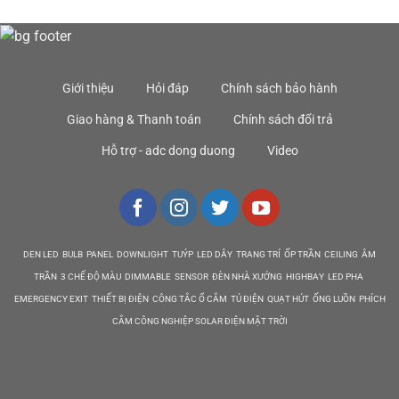
Giới thiệu
Hỏi đáp
Chính sách bảo hành
Giao hàng & Thanh toán
Chính sách đổi trả
Hỗ trợ - adc dong duong
Video
DEN LED BULB PANEL DOWNLIGHT TUÝP LED DÂY TRANG TRÍ ỐP TRẦN CEILING ÂM
TRẦN 3 CHẾ ĐỘ MÀU DIMMABLE SENSOR ĐÈN NHÀ XƯỞNG HIGHBAY LED PHA
EMERGENCY EXIT THIẾT BỊ ĐIỆN CÔNG TẮC Ổ CẮM TỦ ĐIỆN QUẠT HÚT ỐNG LUỒN PHÍCH
CẮM CÔNG NGHIỆP SOLAR ĐIỆN MẶT TRỜI