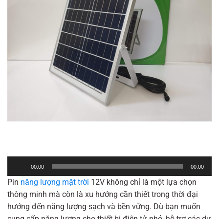
Trình
00:00
00:00
phát
Pin
năng lượng mặt trời
12V không chỉ là một lựa chọn
âm
thông minh mà còn là xu hướng cần thiết trong thời đại
thanh
hướng đến năng lượng sạch và bền vững. Dù bạn muốn
cung cấp năng lượng cho thiết bị điện tử nhỏ, hỗ trợ các dự