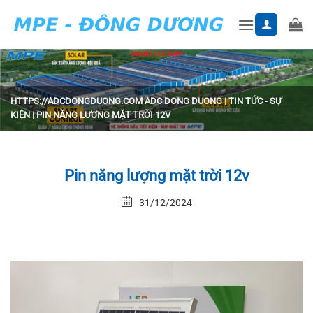
Skip
to
content
HTTPS://ADCDONGDUONG.COM
ADC DONG DUONG
|
TIN TỨC - SỰ
KIỆN
|
PIN NĂNG LƯỢNG MẶT TRỜI 12V
Pin năng lượng mặt trời 12v
31/12/2024