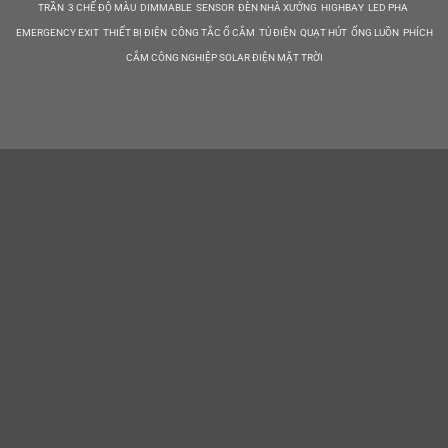
TRẦN 3 CHẾ ĐỘ MÀU DIMMABLE SENSOR ĐÈN NHÀ XƯỞNG HIGHBAY LED PHA
EMERGENCY EXIT THIẾT BỊ ĐIỆN CÔNG TẮC Ổ CẮM TỦ ĐIỆN QUẠT HÚT ỐNG LUỒN PHÍCH
CẮM CÔNG NGHIỆP SOLAR ĐIỆN MẶT TRỜI