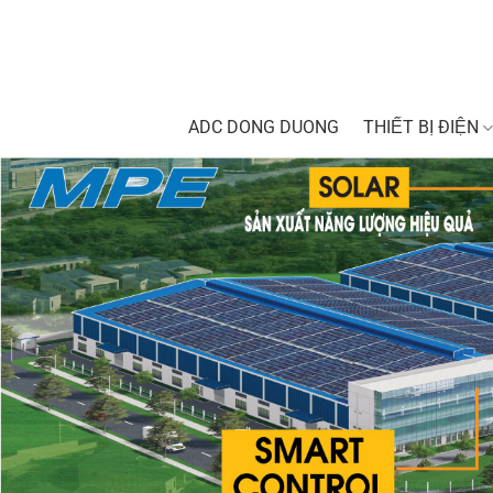
Skip
to
content
ADC DONG DUONG
THIẾT BỊ ĐIỆN