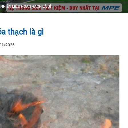
|
NHIÊN LIỆU HÓA THẠCH LÀ GÌ
a thạch là gì
01/2025