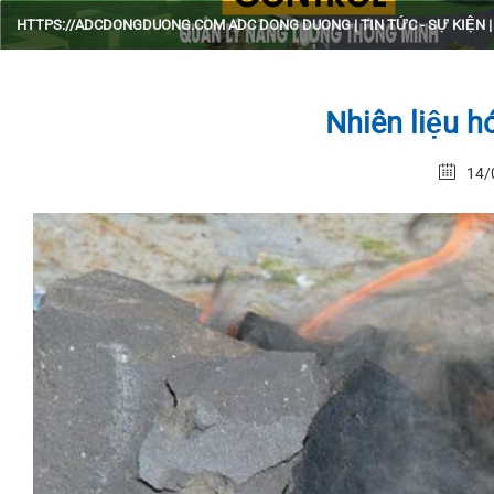
HTTPS://ADCDONGDUONG.COM
ADC DONG DUONG
|
TIN TỨC - SỰ KIỆN
Nhiên liệu hó
14/