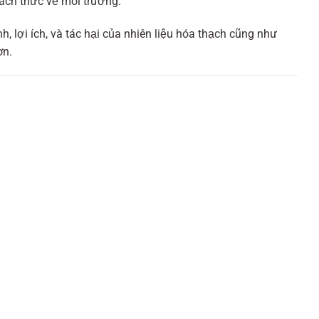
ách thức về môi trường.
h, lợi ích, và tác hại của nhiên liệu hóa thạch cũng như
ơn.