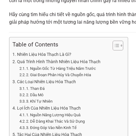
còn là một trong những nguyên nhân chính gây ra nhiều th
Hãy cùng tìm hiểu chi tiết về nguồn gốc, quá trình hình thàn
giải pháp hướng tới một tương lai năng lượng bền vững h
Table of Contents
Nhiên Liệu Hóa Thạch Là Gì?
Quá Trình Hình Thành Nhiên Liệu Hóa Thạch
1. Nguồn Gốc Từ Hàng Triệu Năm Trước
2. Giai Đoạn Phân Hủy Và Chuyển Hóa
Các Loại Nhiên Liệu Hóa Thạch
1. Than Đá
2. Dầu Mỏ
3. Khí Tự Nhiên
Lợi Ích Của Nhiên Liệu Hóa Thạch
1. Nguồn Năng Lượng Hiệu Quả
2. Dễ Dàng Khai Thác Và Sử Dụng
3. Đóng Góp Vào Nền Kinh Tế
Tác Hại Của Nhiên Liệu Hóa Thạch