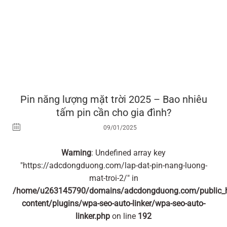
Pin năng lượng mặt trời 2025 – Bao nhiêu
tấm pin cần cho gia đình?
09/01/2025
Warning
: Undefined array key
"https://adcdongduong.com/lap-dat-pin-nang-luong-
mat-troi-2/" in
/home/u263145790/domains/adcdongduong.com/public_
content/plugins/wpa-seo-auto-linker/wpa-seo-auto-
linker.php
on line
192