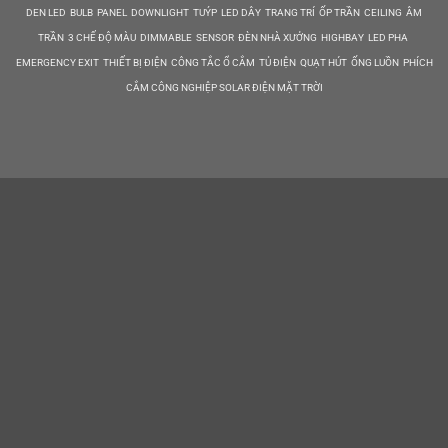
DEN LED BULB PANEL DOWNLIGHT TUÝP LED DÂY TRANG TRÍ ỐP TRẦN CEILING ÂM
TRẦN 3 CHẾ ĐỘ MÀU DIMMABLE SENSOR ĐÈN NHÀ XƯỞNG HIGHBAY LED PHA
EMERGENCY EXIT THIẾT BỊ ĐIỆN CÔNG TẮC Ổ CẮM TỦ ĐIỆN QUẠT HÚT ỐNG LUỒN PHÍCH
CẮM CÔNG NGHIỆP SOLAR ĐIỆN MẶT TRỜI