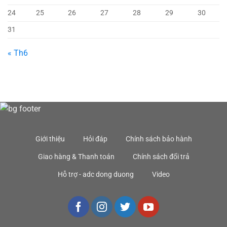
24
25
26
27
28
29
30
31
« Th6
Giới thiệu
Hỏi đáp
Chính sách bảo hành
Giao hàng & Thanh toán
Chính sách đổi trả
Hỗ trợ - adc dong duong
Video