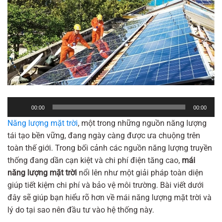
Trình
00:00
00:00
phát
Năng lượng mặt trời
, một trong những nguồn năng lượng
âm
tái tạo bền vững, đang ngày càng được ưa chuộng trên
thanh
toàn thế giới. Trong bối cảnh các nguồn năng lượng truyền
thống đang dần cạn kiệt và chi phí điện tăng cao,
mái
năng lượng mặt trời
nổi lên như một giải pháp toàn diện
giúp tiết kiệm chi phí và bảo vệ môi trường. Bài viết dưới
đây sẽ giúp bạn hiểu rõ hơn về mái năng lượng mặt trời và
lý do tại sao nên đầu tư vào hệ thống này.