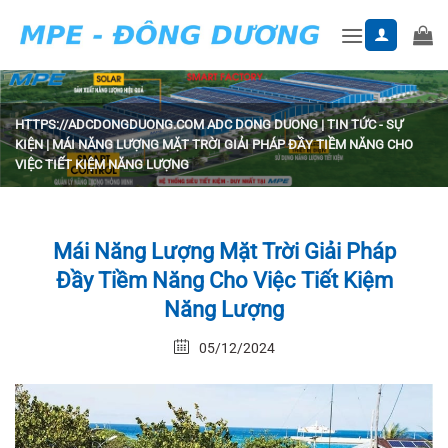
Skip
to
content
HTTPS://ADCDONGDUONG.COM
ADC DONG DUONG
|
TIN TỨC - SỰ
KIỆN
|
MÁI NĂNG LƯỢNG MẶT TRỜI GIẢI PHÁP ĐẦY TIỀM NĂNG CHO
VIỆC TIẾT KIỆM NĂNG LƯỢNG
Mái Năng Lượng Mặt Trời Giải Pháp
Đầy Tiềm Năng Cho Việc Tiết Kiệm
Năng Lượng
05/12/2024