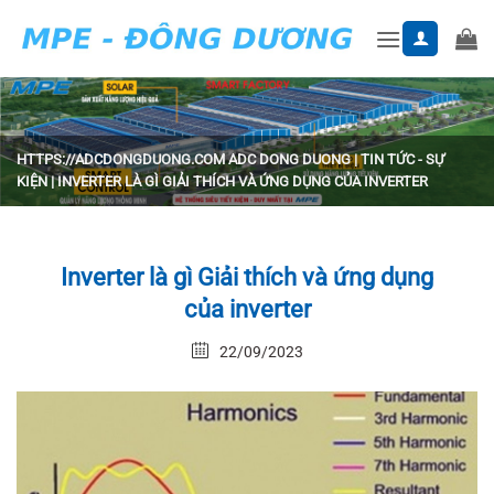
Skip
to
content
HTTPS://ADCDONGDUONG.COM
ADC DONG DUONG
|
TIN TỨC - SỰ
KIỆN
|
INVERTER LÀ GÌ GIẢI THÍCH VÀ ỨNG DỤNG CỦA INVERTER
Inverter là gì Giải thích và ứng dụng
của inverter
22/09/2023