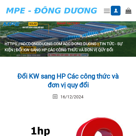
Skip
to
content
HTTPS://ADCDONGDUONG.COM
ADC DONG DUONG
|
TIN TỨC - SỰ
KIỆN
|
ĐỔI KW SANG HP CÁC CÔNG THỨC VÀ ĐƠN VỊ QUY ĐỔI
Đổi KW sang HP Các công thức và
đơn vị quy đổi
16/12/2024