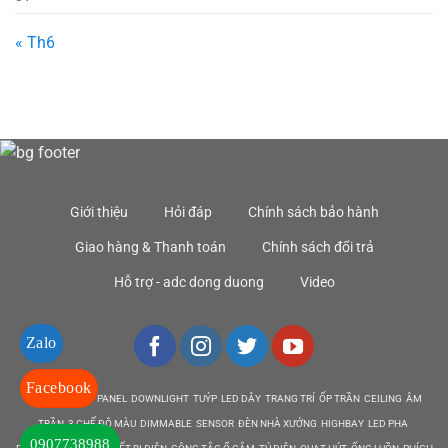
« Th6
Giới thiệu
Hỏi đáp
Chính sách bảo hành
Giao hàng & Thanh toán
Chính sách đổi trả
Hỗ trợ - adc dong duong
Video
Zalo
Facebook
DEN LED BULB PANEL DOWNLIGHT TUÝP LED DÂY TRANG TRÍ ỐP TRẦN CEILING ÂM
TRẦN 3 CHẾ ĐỘ MÀU DIMMABLE SENSOR ĐÈN NHÀ XƯỞNG HIGHBAY LED PHA
0907738988