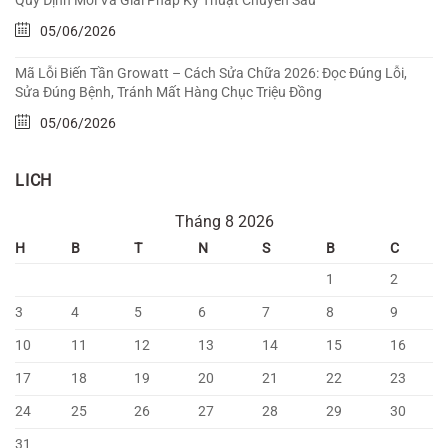
Quy Định Mới Và Giải Pháp Kỹ Thuật Chuyên Sâu
05/06/2026
Mã Lỗi Biến Tần Growatt – Cách Sửa Chữa 2026: Đọc Đúng Lỗi,
Sửa Đúng Bệnh, Tránh Mất Hàng Chục Triệu Đồng
05/06/2026
LICH
Tháng 8 2026
H
B
T
N
S
B
C
1
2
3
4
5
6
7
8
9
10
11
12
13
14
15
16
17
18
19
20
21
22
23
24
25
26
27
28
29
30
31