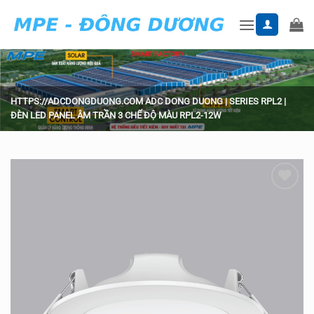
Skip
to
content
HTTPS://ADCDONGDUONG.COM
ADC DONG DUONG
|
SERIES RPL2
|
ĐÈN LED PANEL ÂM TRẦN 3 CHẾ ĐỘ MÀU RPL2-12W
Add to
wishlist