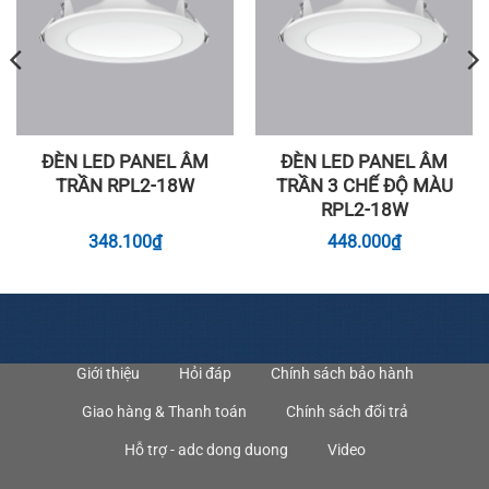
ĐÈN LED PANEL ÂM
ĐÈN LED PANEL ÂM
TRẦN RPL2-18W
TRẦN 3 CHẾ ĐỘ MÀU
RPL2-18W
348.100
₫
448.000
₫
Giới thiệu
Hỏi đáp
Chính sách bảo hành
Giao hàng & Thanh toán
Chính sách đổi trả
Hỗ trợ - adc dong duong
Video