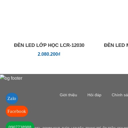
ĐÈN LED LỚP HỌC LCR-12030
ĐÈN LED 
2.080.200
₫
Giới thiệu
Hỏi đáp
Chính s
Zalo
Facebook
0907738988