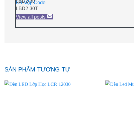
Cá Mập Code
View all posts
SẢN PHẨM TƯƠNG TỰ
Add to
wishlist