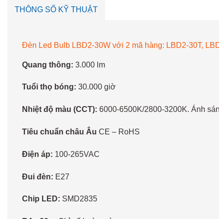
THÔNG SỐ KỸ THUẬT
Đèn Led Bulb LBD2-30W với 2 mã hàng: LBD2-30T, LBD
Quang thông:
3.000 lm
Tuổi thọ bóng:
30.000 giờ
Nhiệt độ màu (CCT):
6000-6500K/2800-3200K. Ánh sáng tr
Tiêu chuẩn châu Âu
CE – RoHS
Điện áp:
100-265VAC
Đui đèn:
E27
Chip LED:
SMD2835