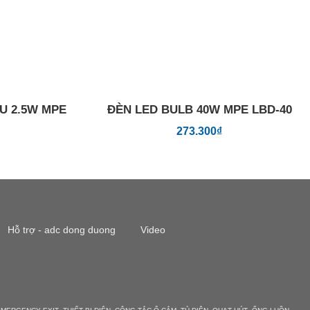
U 2.5W MPE
ĐÈN LED BULB 40W MPE LBD-40
273.300
₫
Hỗ trợ - adc dong duong
Video