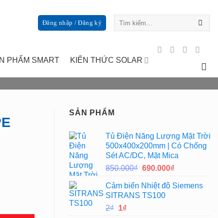
Tìm
Đăng nhập / Đăng ký
kiếm:
N PHẨM SMART
KIẾN THỨC SOLAR
SẢN PHẨM
PE
Tủ Điện Năng Lượng Mặt Trời
500x400x200mm | Có Chống
Sét AC/DC, Mặt Mica
Giá
Giá
850.000
₫
690.000
₫
gốc
hiện
Cảm biến Nhiệt độ Siemens
là:
tại
SITRANS TS100
850.000₫.
là:
Giá
Giá
2
₫
1
₫
690.000₫.
gốc
hiện