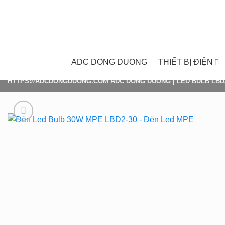
Skip
to
content
ADC DONG DUONG
THIẾT BỊ ĐIỆN
HTTPS://ADCDONGDUONG.COM
ADC DONG DUONG
|
LED BULB LBD