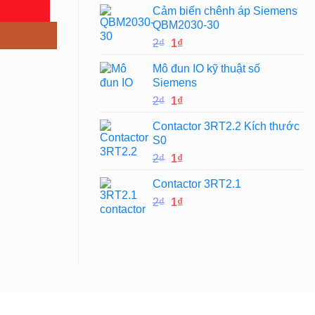
Cảm biến chênh áp Siemens
là:
tại
QBM2030-30
2₫.
là:
Giá
Giá
2
₫
1
₫
1₫.
gốc
hiện
Mô đun IO kỹ thuật số
là:
tại
Siemens
2₫.
là:
Giá
Giá
2
₫
1
₫
1₫.
gốc
hiện
Contactor 3RT2.2 Kích thước
là:
tại
S0
2₫.
là:
Giá
Giá
2
₫
1
₫
1₫.
gốc
hiện
Contactor 3RT2.1
là:
tại
Giá
Giá
2
₫
2₫.
1
₫
là:
gốc
hiện
1₫.
là:
tại
2₫.
là:
1₫.