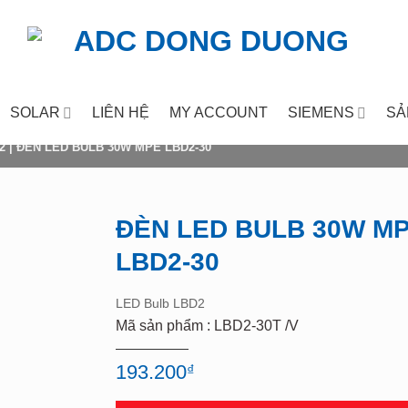
SOLAR
LIÊN HỆ
MY ACCOUNT
SIEMENS
SẢ
2
|
ĐÈN LED BULB 30W MPE LBD2-30
ĐÈN LED BULB 30W M
LBD2-30
Add to
wishlist
LED Bulb LBD2
Mã sản phẩm : LBD2-30T /V
193.200
₫