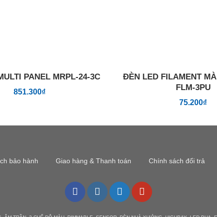
MULTI PANEL MRPL-24-3C
ĐÈN LED FILAMENT MÀ
FLM-3PU
851.300
₫
75.200
₫
ách bảo hành
Giao hàng & Thanh toán
Chính sách đổi trả