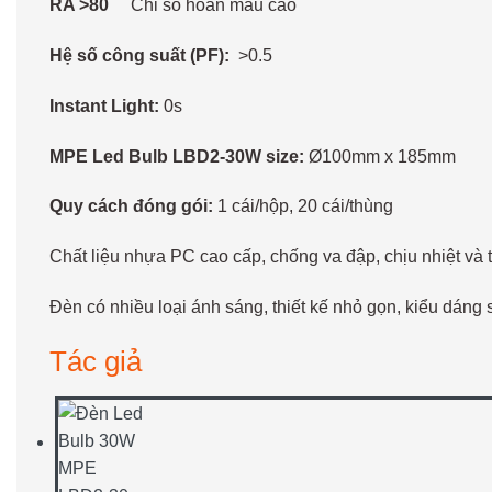
RA >80
Chỉ số hoàn màu cao
Hệ số công suất (PF):
>0.5
Instant Light:
0s
MPE
Led Bulb
LBD2-30W size:
Ø100mm x 185mm
Quy cách đóng gói:
1 cái/hộp, 20 cái/thùng
Chất liệu nhựa PC cao cấp, chống va đập, chịu nhiệt và 
Đèn có nhiều loại ánh sáng, thiết kế nhỏ gọn, kiểu dán
Tác giả