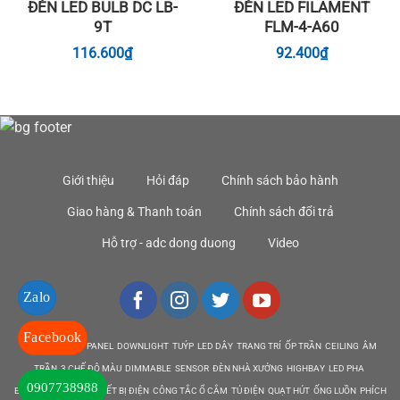
ĐÈN LED BULB DC LB-
ĐÈN LED FILAMENT
9T
FLM-4-A60
116.600
₫
92.400
₫
Giới thiệu
Hỏi đáp
Chính sách bảo hành
Giao hàng & Thanh toán
Chính sách đổi trả
Hỗ trợ - adc dong duong
Video
Zalo
Facebook
DEN LED BULB PANEL DOWNLIGHT TUÝP LED DÂY TRANG TRÍ ỐP TRẦN CEILING ÂM
TRẦN 3 CHẾ ĐỘ MÀU DIMMABLE SENSOR ĐÈN NHÀ XƯỞNG HIGHBAY LED PHA
0907738988
EMERGENCY EXIT THIẾT BỊ ĐIỆN CÔNG TẮC Ổ CẮM TỦ ĐIỆN QUẠT HÚT ỐNG LUỒN PHÍCH