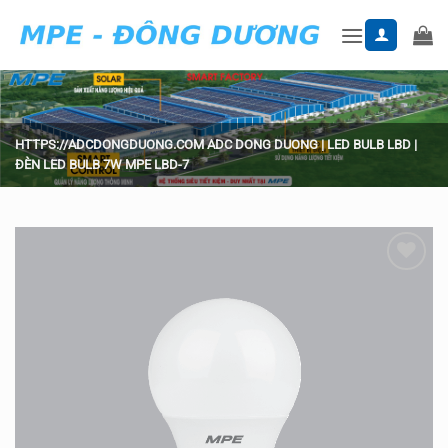
Skip
to
content
HTTPS://ADCDONGDUONG.COM
ADC DONG DUONG
|
LED BULB LBD
|
ĐÈN LED BULB 7W MPE LBD-7
Add to
wishlist