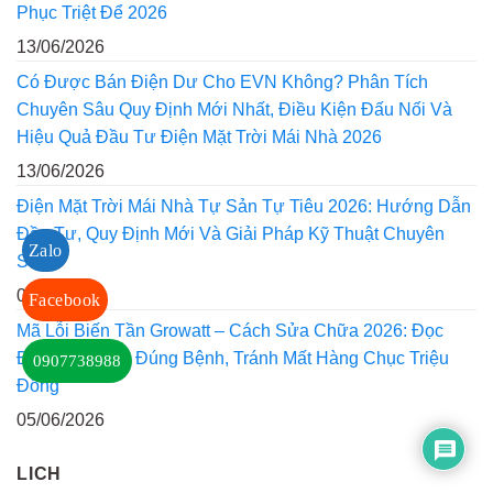
Phục Triệt Để 2026
13/06/2026
Có Được Bán Điện Dư Cho EVN Không? Phân Tích
Chuyên Sâu Quy Định Mới Nhất, Điều Kiện Đấu Nối Và
Hiệu Quả Đầu Tư Điện Mặt Trời Mái Nhà 2026
13/06/2026
Điện Mặt Trời Mái Nhà Tự Sản Tự Tiêu 2026: Hướng Dẫn
Đầu Tư, Quy Định Mới Và Giải Pháp Kỹ Thuật Chuyên
Zalo
Sâu
05/06/2026
Facebook
Mã Lỗi Biến Tần Growatt – Cách Sửa Chữa 2026: Đọc
Đúng Lỗi, Sửa Đúng Bệnh, Tránh Mất Hàng Chục Triệu
0907738988
Đồng
05/06/2026
LICH