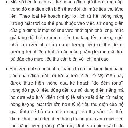
Một số tiện ích có các kế hoạch định giá theo từng cấp,
trong đó giá điện cận biên thay đổi khi mức tiêu thụ tăng
lên. Theo loại kế hoạch này, lợi ích từ hệ thống năng
lượng mặt trời có thể phụ thuộc vào việc sử dụng điện
của gia đình; ở một số khu vực nhất định phải chịu mức
giá tăng đột biến khi mức tiêu thụ tăng lên, những ngôi
nhà lớn (với nhu cầu năng lượng lớn) có thể được
hưởng lợi nhiều nhất từ ​​các mảng năng lượng mặt trời
bù đắp cho mức tiêu thụ cận biên với chi phí cao.
Đối với một số ngôi nhà, thậm chí có thể kiếm tiền bằng
cách bán điện mặt trời trở lại lưới điện. Ở Mỹ, điều này
được thực hiện thông qua kế hoạch “đo đếm ròng”,
trong đó người tiêu dùng dân cư sử dụng điện năng mà
họ đưa vào lưới điện (khi tỷ lệ sản xuất điện từ mảng
năng lượng mặt trời lớn hơn tỷ lệ tiêu thụ điện của hộ
gia đình) để bù đắp. điện năng tiêu thụ vào các thời
điểm khác; hóa đơn điện hàng tháng phản ánh mức tiêu
thụ năng lượng ròng. Các quy định và chính sách đo