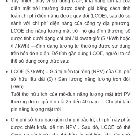
Tuy nhiên, thay vì sử dụng DCF, khả năng tồn tại của
điện mặt trời thường được đánh giá bằng cách tính
toán chi phí điện năng được quy đổi (LCOE), sau đó so
sánh với chi phí điện năng của công ty địa phương.
LCOE cho năng lượng mặt trời hộ gia đình thường sẽ
được tính dưới dạng chi phí / kilowatt-giờ ($ / kWh hoặc
¢ / kWh) —định dạng tương tự thường được sử dụng
trên hóa đơn điện. Để tính gần đúng LCOE, người ta có
thể sử dụng công thức sau:
LCOE ($ / kWh) = Giá trị hiện tại ròng (NPV) của Chi phí
sở hữu lâu dài ($) / Sản lượng năng lượng trọn đời
(kWh)
Tuổi thọ hữu ích của mô-đun năng lượng mặt trời PV
thường được giả định là 25 đến 40 năm. – Chi phí tấm
pin năng lượng mặt trời
Chi phí sở hữu bao gồm chi phí bảo trì, chi phí này phải
được chiết khấu để tìm NPV . Sau đó, LCOE có thể
được so sánh với chi phí điện từ một tiện ích; hãy nhớ