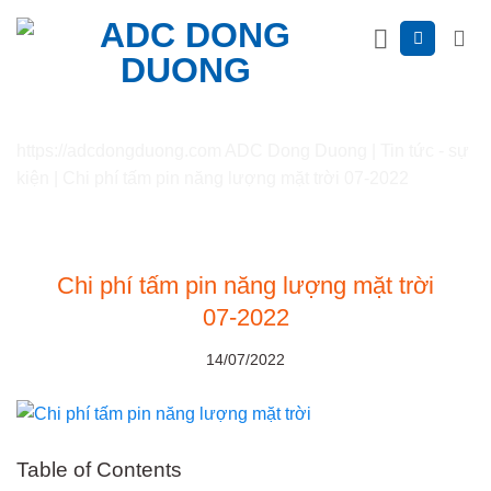
Skip
to
content
https://adcdongduong.com
ADC Dong Duong
|
Tin tức - sự
kiện
|
Chi phí tấm pin năng lượng mặt trời 07-2022
Chi phí tấm pin năng lượng mặt trời
07-2022
14/07/2022
Table of Contents