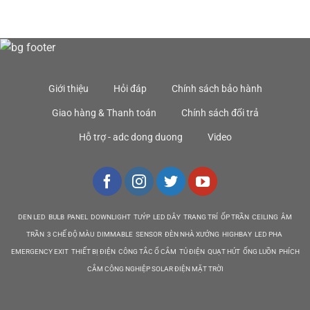
Giới thiệu
Hỏi đáp
Chính sách bảo hành
Giao hàng & Thanh toán
Chính sách đổi trả
Hỗ trợ - adc dong duong
Video
DEN LED BULB PANEL DOWNLIGHT TUÝP LED DÂY TRANG TRÍ ỐP TRẦN CEILING ÂM
TRẦN 3 CHẾ ĐỘ MÀU DIMMABLE SENSOR ĐÈN NHÀ XƯỞNG HIGHBAY LED PHA
EMERGENCY EXIT THIẾT BỊ ĐIỆN CÔNG TẮC Ổ CẮM TỦ ĐIỆN QUẠT HÚT ỐNG LUỒN PHÍCH
CẮM CÔNG NGHIỆP SOLAR ĐIỆN MẶT TRỜI