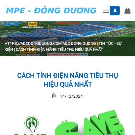
Skip
to
content
HTTPS://ADCDONGDUONG.COM
ADC DONG DUONG
|
TIN TỨC - SỰ
KIỆN
|
CÁCH TÍNH ĐIỆN NĂNG TIÊU THỤ HIỆU QUẢ NHẤT
CÁCH TÍNH ĐIỆN NĂNG TIÊU THỤ
HIỆU QUẢ NHẤT
14/12/2024