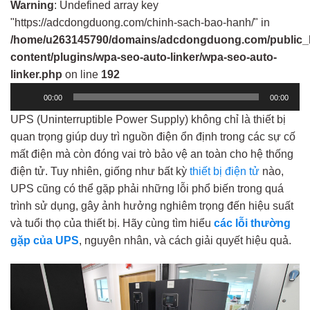
Warning
: Undefined array key
"https://adcdongduong.com/chinh-sach-bao-hanh/" in
/home/u263145790/domains/adcdongduong.com/public_
content/plugins/wpa-seo-auto-linker/wpa-seo-auto-
linker.php
on line
192
Trình
00:00
00:00
phát
UPS (Uninterruptible Power Supply) không chỉ là thiết bị
âm
quan trọng giúp duy trì nguồn điện ổn định trong các sự cố
thanh
mất điện mà còn đóng vai trò bảo vệ an toàn cho hệ thống
điện tử. Tuy nhiên, giống như bất kỳ
thiết bị điện tử
nào,
UPS cũng có thể gặp phải những lỗi phổ biến trong quá
trình sử dụng, gây ảnh hưởng nghiêm trọng đến hiệu suất
và tuổi thọ của thiết bị. Hãy cùng tìm hiểu
các lỗi thường
gặp của UPS
, nguyên nhân, và cách giải quyết hiệu quả.