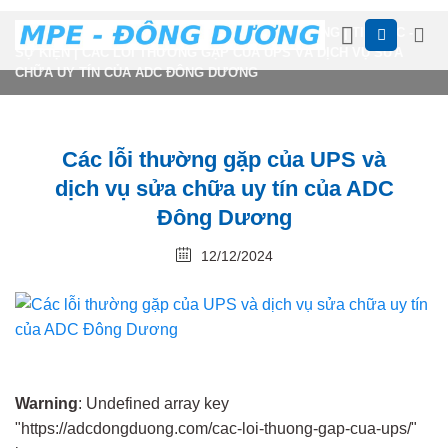
Skip
HTTPS://ADCDONGDUONG.COM
ADC DONG DUONG
|
TIN TỨC -
to
SỰ KIỆN
|
CÁC LỖI THƯỜNG GẶP CỦA UPS VÀ DỊCH VỤ SỬA
content
CHỮA UY TÍN CỦA ADC ĐÔNG DƯƠNG
Các lỗi thường gặp của UPS và
dịch vụ sửa chữa uy tín của ADC
Đông Dương
12/12/2024
Warning
: Undefined array key
"https://adcdongduong.com/cac-loi-thuong-gap-cua-ups/"