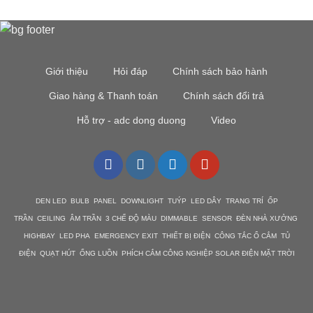
Giới thiệu
Hỏi đáp
Chính sách bảo hành
Giao hàng & Thanh toán
Chính sách đổi trả
Hỗ trợ - adc dong duong
Video
DEN LED BULB PANEL DOWNLIGHT TUÝP LED DÂY TRANG TRÍ ỐP
TRẦN CEILING ÂM TRẦN 3 CHẾ ĐỘ MÀU DIMMABLE SENSOR ĐÈN NHÀ XƯỞNG
HIGHBAY LED PHA EMERGENCY EXIT THIẾT BỊ ĐIỆN CÔNG TẮC Ổ CẮM TỦ
ĐIỆN QUẠT HÚT ỐNG LUỒN PHÍCH CẮM CÔNG NGHIỆP SOLAR ĐIỆN MẶT TRỜI