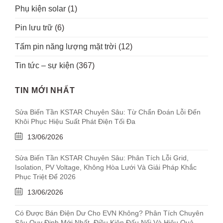
Phụ kiện solar
(1)
Pin lưu trữ
(6)
Tấm pin năng lượng mặt trời
(12)
Tin tức – sự kiện
(367)
TIN MỚI NHẤT
Sửa Biến Tần KSTAR Chuyên Sâu: Từ Chẩn Đoán Lỗi Đến
Khôi Phục Hiệu Suất Phát Điện Tối Đa
13/06/2026
Sửa Biến Tần KSTAR Chuyên Sâu: Phân Tích Lỗi Grid,
Isolation, PV Voltage, Không Hòa Lưới Và Giải Pháp Khắc
Phục Triệt Để 2026
13/06/2026
Có Được Bán Điện Dư Cho EVN Không? Phân Tích Chuyên
Sâu Quy Định Mới Nhất, Điều Kiện Đấu Nối Và Hiệu Quả