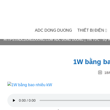
Skip
to
content
ADC DONG DUONG
THIẾT BỊ ĐIỆN
HTTPS://ADCDONGDUONG.COM
ADC DONG DUONG
|
TIN TỨC - SỰ 
1W bằng ba
18/