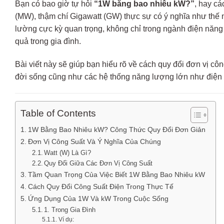
Bạn có bao giờ tự hỏi
“1W bằng bao nhiêu kW?”
, hay cá
(MW), thậm chí Gigawatt (GW) thực sự có ý nghĩa như thế
lường cực kỳ quan trọng, không chỉ trong ngành điện năng 
quả trong gia đình.
Bài viết này sẽ giúp bạn hiểu rõ về cách quy đổi đơn vị cô
đời sống cũng như các hệ thống năng lượng lớn như điện 
Table of Contents
1W Bằng Bao Nhiêu kW? Công Thức Quy Đổi Đơn Giản
Đơn Vị Công Suất Và Ý Nghĩa Của Chúng
Watt (W) Là Gì?
Quy Đổi Giữa Các Đơn Vị Công Suất
Tầm Quan Trọng Của Việc Biết 1W Bằng Bao Nhiêu kW
Cách Quy Đổi Công Suất Điện Trong Thực Tế
Ứng Dụng Của 1W Và kW Trong Cuộc Sống
1. Trong Gia Đình
Ví dụ: