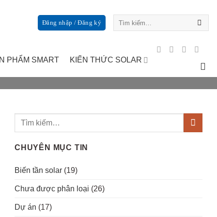
Tìm
Đăng nhập / Đăng ký
kiếm:
N PHẨM SMART
KIẾN THỨC SOLAR
CHUYÊN MỤC TIN
Biến tần solar
(19)
Chưa được phân loại
(26)
Dự án
(17)