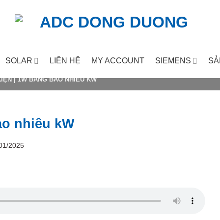
SOLAR
LIÊN HỆ
MY ACCOUNT
SIEMENS
SẢ
KIỆN
|
1W BẰNG BAO NHIÊU KW
o nhiêu kW
01/2025