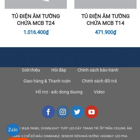
TỦ ĐIỆN ÂM TƯỜNG
TỦ ĐIỆN ÂM TƯỜNG
CHỨA MCB T24
CHỨA MCB T14
1.016.400
₫
471.900
₫
Giới thiệu
Hỏi đáp
Chính sách bảo hành
Giao hàng & Thanh toán
Chính sách đổi trả
Hỗ trợ - adc dong duong
Video
DEN LED BULB PANEL DOWNLIGHT TUÝP LED DÂY TRANG TRÍ ỐP TRẦN CEILING ÂM
Zalo
TRẦN 3 CHẾ ĐỘ MÀU DIMMABLE SENSOR ĐÈN NHÀ XƯỞNG HIGHBAY LED PHA