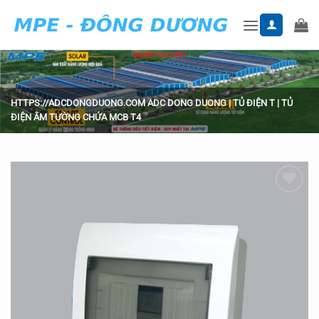
Skip
to
content
HTTPS://ADCDONGDUONG.COM
ADC DONG DUONG
|
TỦ ĐIỆN T
|
TỦ
ĐIỆN ÂM TƯỜNG CHỨA MCB T4
Add to
wishlist