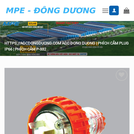
Skip
to
content
HTTPS://ADCDONGDUONG.COM
ADC DONG DUONG
|
PHÍCH CẮM PLUG
IP66
|
PHÍCH CẮM P-332
Add to
wishlist