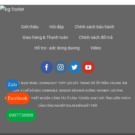
Giới thiệu
Hỏi đáp
Chính sách bảo hành
Giao hàng & Thanh toán
Chính sách đổi trả
Hỗ trợ - adc dong duong
Video
DEN LED BULB PANEL DOWNLIGHT TUÝP LED DÂY TRANG TRÍ ỐP TRẦN CEILING ÂM
Zalo
TRẦN 3 CHẾ ĐỘ MÀU DIMMABLE SENSOR ĐÈN NHÀ XƯỞNG HIGHBAY LED PHA
Facebook
EMERGENCY EXIT THIẾT BỊ ĐIỆN CÔNG TẮC Ổ CẮM TỦ ĐIỆN QUẠT HÚT ỐNG LUỒN PHÍCH
CẮM CÔNG NGHIỆP SOLAR ĐIỆN MẶT TRỜI
0907738988