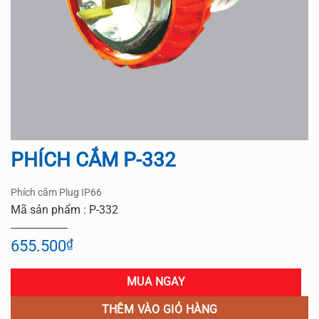
PHÍCH CẮM P-332
Phích cắm Plug IP66
Mã sản phẩm : P-332
655.500
₫
MUA NGAY
THÊM VÀO GIỎ HÀNG