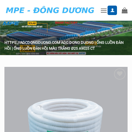
Skip
to
content
HTTPS://ADCDONGDUONG.COM
ADC DONG DUONG
|
ỐNG LUỒN ĐÀN
HỒI
|
ỐNG LUỒN ĐÀN HỒI MÀU TRẮNG Ø25 A9025 CT
Add to
wishlist