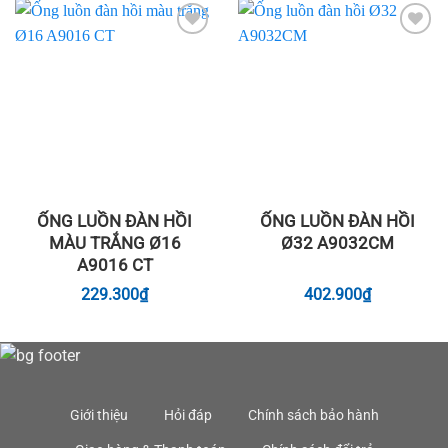
Add to
Add to
wishlist
wishlist
ỐNG LUỒN ĐÀN HỒI
ỐNG LUỒN ĐÀN HỒI
MÀU TRẮNG Ø16
Ø32 A9032CM
A9016 CT
229.300
₫
402.900
₫
Giới thiệu
Hỏi đáp
Chính sách bảo hành