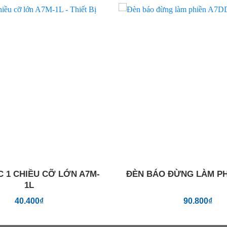
Add to
wishlist
 1 CHIỀU CỠ LỚN A7M-
ĐÈN BÁO ĐỪNG LÀM PH
1L
40.400
₫
90.800
₫