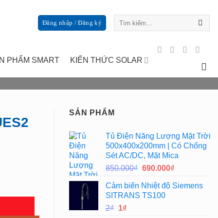
Tìm
Đăng nhập / Đăng ký
kiếm:
N PHẨM SMART
KIẾN THỨC SOLAR
SẢN PHẨM
UES2
Tủ Điện Năng Lượng Mặt Trời
500x400x200mm | Có Chống
Sét AC/DC, Mặt Mica
Giá
Giá
850.000
₫
690.000
₫
gốc
hiện
Cảm biến Nhiệt độ Siemens
là:
tại
SITRANS TS100
850.000₫.
là:
Giá
Giá
2
₫
1
₫
690.000₫.
gốc
hiện