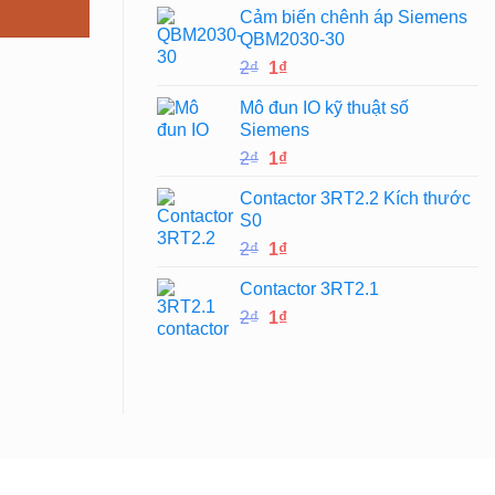
Cảm biến chênh áp Siemens
là:
tại
QBM2030-30
2₫.
là:
Giá
Giá
2
₫
1
₫
1₫.
gốc
hiện
Mô đun IO kỹ thuật số
là:
tại
Siemens
2₫.
là:
Giá
Giá
2
₫
1
₫
1₫.
gốc
hiện
Contactor 3RT2.2 Kích thước
là:
tại
S0
2₫.
là:
Giá
Giá
2
₫
1
₫
1₫.
gốc
hiện
Contactor 3RT2.1
là:
tại
Giá
Giá
2
₫
2₫.
1
₫
là:
gốc
hiện
1₫.
là:
tại
2₫.
là:
1₫.