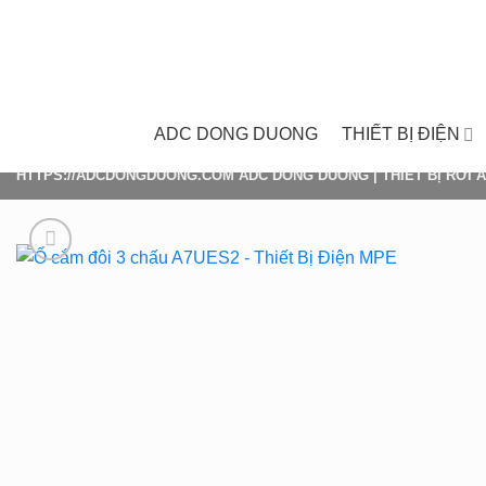
Skip
to
content
ADC DONG DUONG
THIẾT BỊ ĐIỆN
HTTPS://ADCDONGDUONG.COM
ADC DONG DUONG
|
THIẾT BỊ RỜI A