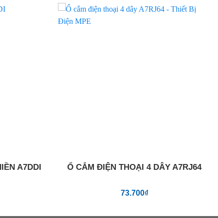
Add to
Add to
wishlist
wishlist
IỀN A7DDI
Ổ CẮM ĐIỆN THOẠI 4 DÂY A7RJ64
73.700
₫