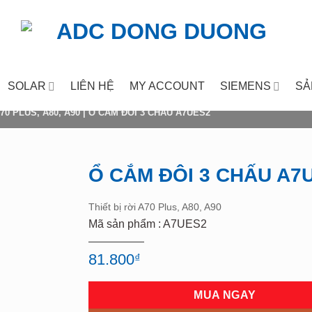
SOLAR
LIÊN HỆ
MY ACCOUNT
SIEMENS
SẢ
70 PLUS, A80, A90
|
Ổ CẮM ĐÔI 3 CHẤU A7UES2
Ổ CẮM ĐÔI 3 CHẤU A7
Add to
Thiết bị rời A70 Plus, A80, A90
wishlist
Mã sản phẩm : A7UES2
81.800
₫
MUA NGAY