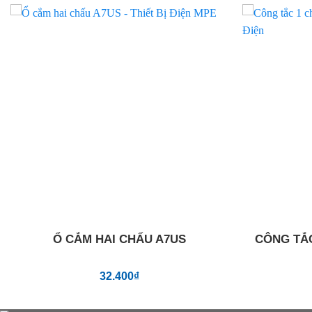
Add to
wishlist
Ổ CẮM HAI CHẤU A7US
CÔNG TẮC
32.400
₫