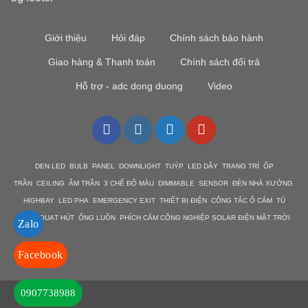
Giới thiệu
Hỏi đáp
Chính sách bảo hành
Giao hàng & Thanh toán
Chính sách đổi trả
Hỗ trợ - adc dong duong
Video
DEN LED BULB PANEL DOWNLIGHT TUÝP LED DÂY TRANG TRÍ ỐP
TRẦN CEILING ÂM TRẦN 3 CHẾ ĐỘ MÀU DIMMABLE SENSOR ĐÈN NHÀ XƯỞNG
HIGHBAY LED PHA EMERGENCY EXIT THIẾT BỊ ĐIỆN CÔNG TẮC Ổ CẮM TỦ
ĐIỆN QUẠT HÚT ỐNG LUỒN PHÍCH CẮM CÔNG NGHIỆP SOLAR ĐIỆN MẶT TRỜI
Zalo
Facebook
0907738988