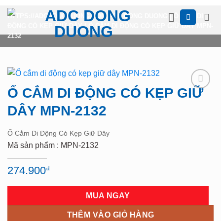
Skip
HTTPS://ADCDONGDUONG.COM
ADC DONG DUONG
|
Ổ CẮM DI
to
ĐỘNG CÓ KẸP GIỮ DÂY
|
Ổ CẮM DI ĐỘNG CÓ KẸP GIỮ DÂY MPN-
content
2132
Ổ CẮM DI ĐỘNG CÓ KẸP GIỮ
Add to
wishlist
DÂY MPN-2132
Ổ Cắm Di Động Có Kẹp Giữ Dây
Mã sản phẩm : MPN-2132
274.900
₫
MUA NGAY
THÊM VÀO GIỎ HÀNG