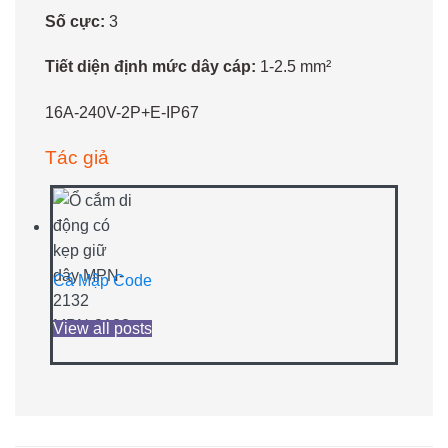
Số cực:
3
Tiết diện định mức dây cáp:
1-2.5 mm²
16A-240V-2P+E-IP67
Tác giả
Cá Mập Code
View all posts