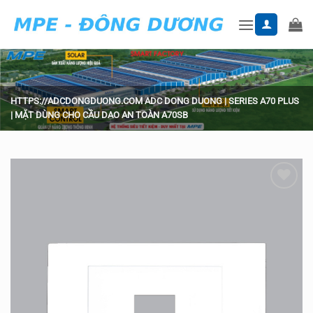
Skip
to
content
HTTPS://ADCDONGDUONG.COM
ADC DONG DUONG
|
SERIES A70 PLUS
|
MẶT DÙNG CHO CẦU DAO AN TOÀN A70SB
Add to
wishlist