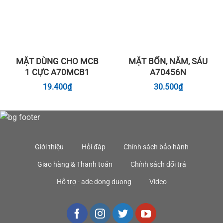
MẶT DÙNG CHO MCB
MẶT BỐN, NĂM, SÁU
1 CỰC A70MCB1
A70456N
19.400
₫
30.500
₫
Giới thiệu
Hỏi đáp
Chính sách bảo hành
Giao hàng & Thanh toán
Chính sách đổi trả
Hỗ trợ - adc dong duong
Video