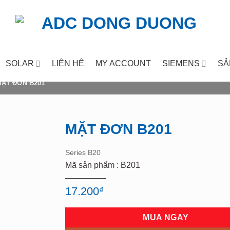
SOLAR
LIÊN HỆ
MY ACCOUNT
SIEMENS
SẢ
ẶT ĐƠN B201
MẶT ĐƠN B201
Add to
Series B20
wishlist
Mã sản phẩm : B201
17.200
₫
MUA NGAY