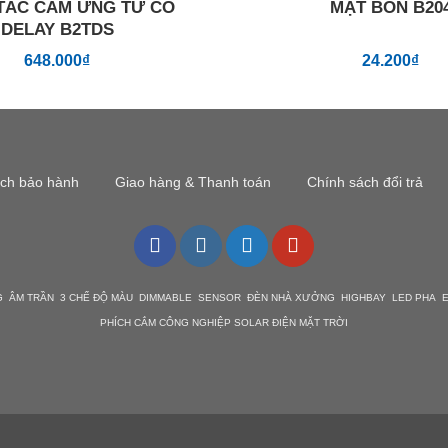
TẮC CẢM ỨNG TỪ CÓ
MẶT BỐN B20
DELAY B2TDS
648.000
₫
24.200
₫
ách bảo hành
Giao hàng & Thanh toán
Chính sách đổi trả
G ÂM TRẦN 3 CHẾ ĐỘ MÀU DIMMABLE SENSOR ĐÈN NHÀ XƯỞNG HIGHBAY LED PHA EM
PHÍCH CẮM CÔNG NGHIỆP SOLAR ĐIỆN MẶT TRỜI