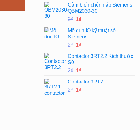
Cảm biến chênh áp Siemens
là:
tại
QBM2030-30
2₫.
là:
Giá
Giá
2
₫
1
₫
1₫.
gốc
hiện
Mô đun IO kỹ thuật số
là:
tại
Siemens
2₫.
là:
Giá
Giá
2
₫
1
₫
1₫.
gốc
hiện
Contactor 3RT2.2 Kích thước
là:
tại
S0
2₫.
là:
Giá
Giá
2
₫
1
₫
1₫.
gốc
hiện
Contactor 3RT2.1
là:
tại
Giá
Giá
2
₫
2₫.
1
₫
là:
gốc
hiện
1₫.
là:
tại
2₫.
là:
1₫.