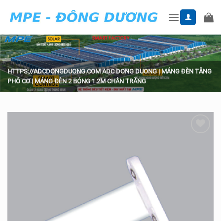
Skip
to
content
HTTPS://ADCDONGDUONG.COM
ADC DONG DUONG
|
MÁNG ĐÈN TĂNG
PHÔ CƠ
|
MÁNG ĐÈN 2 BÓNG 1.2M CHÂN TRẮNG
Add to
wishlist