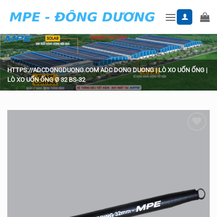
Skip
to
content
HTTPS://ADCDONGDUONG.COM
ADC DONG DUONG
|
LÒ XO UỐN ỐNG
|
LÒ XO UỐN ỐNG Ø 32 BS-32
Add to
wishlist