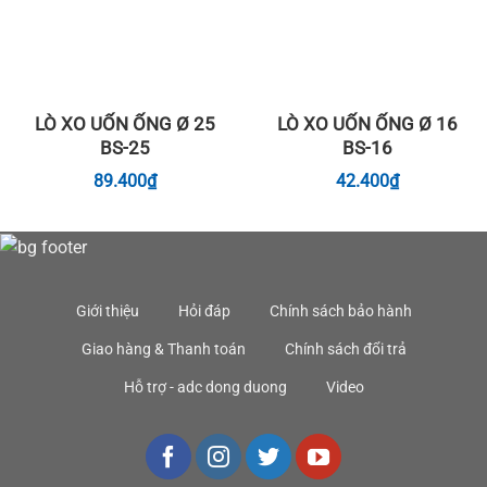
LÒ XO UỐN ỐNG Ø 25
LÒ XO UỐN ỐNG Ø 16
BS-25
BS-16
89.400
₫
42.400
₫
Giới thiệu
Hỏi đáp
Chính sách bảo hành
Giao hàng & Thanh toán
Chính sách đổi trả
Hỗ trợ - adc dong duong
Video