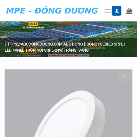
Skip
to
content
HTTPS://ADCDONGDUONG.COM
ADC DONG DUONG
|
SERIES SRPL
|
LED PANEL TRÒN NỔI SRPL-24W TRẮNG, VÀNG
Add to
wishlist