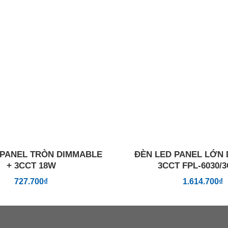
Add to
wishlist
 PANEL TRÒN DIMMABLE
ĐÈN LED PANEL LỚN
+ 3CCT 18W
3CCT FPL-6030/
727.700
₫
1.614.700
₫