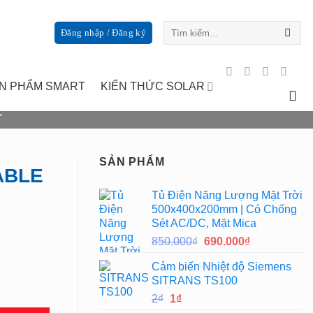
Tìm
Đăng nhập / Đăng ký
kiếm:
N PHẨM SMART
KIẾN THỨC SOLAR
C
SẢN PHẨM
ABLE
Tủ Điện Năng Lượng Mặt Trời
500x400x200mm | Có Chống
Sét AC/DC, Mặt Mica
Giá
Giá
850.000
₫
690.000
₫
gốc
hiện
Cảm biến Nhiệt độ Siemens
là:
tại
SITRANS TS100
850.000₫.
là:
Giá
Giá
2
₫
1
₫
690.000₫.
gốc
hiện