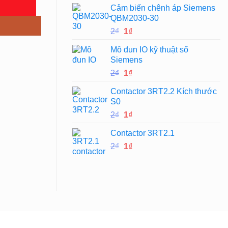
Cảm biến chênh áp Siemens
là:
tại
QBM2030-30
2₫.
là:
Giá
Giá
2
₫
1
₫
1₫.
gốc
hiện
Mô đun IO kỹ thuật số
là:
tại
Siemens
2₫.
là:
Giá
Giá
2
₫
1
₫
1₫.
gốc
hiện
Contactor 3RT2.2 Kích thước
là:
tại
S0
2₫.
là:
Giá
Giá
2
₫
1
₫
1₫.
gốc
hiện
Contactor 3RT2.1
là:
tại
Giá
Giá
2
₫
2₫.
1
₫
là:
gốc
hiện
1₫.
là:
tại
2₫.
là:
1₫.