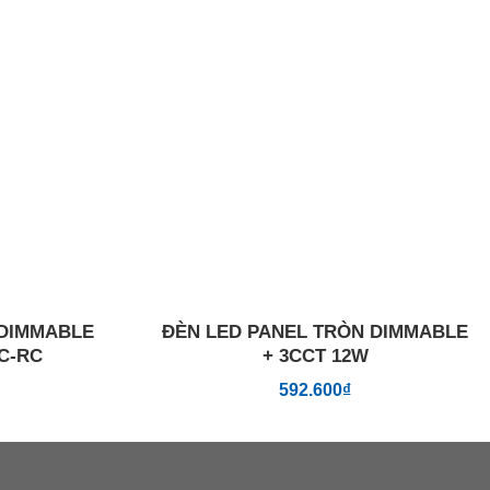
Add to
Add to
wishlist
wishlist
 DIMMABLE
ĐÈN LED PANEL TRÒN DIMMABLE
3C-RC
+ 3CCT 12W
592.600
₫