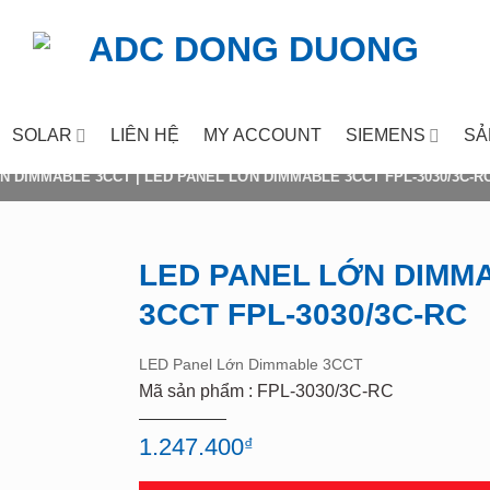
SOLAR
LIÊN HỆ
MY ACCOUNT
SIEMENS
SẢ
N DIMMABLE 3CCT
|
LED PANEL LỚN DIMMABLE 3CCT FPL-3030/3C-R
LED PANEL LỚN DIMM
3CCT FPL-3030/3C-RC
Add to
wishlist
LED Panel Lớn Dimmable 3CCT
Mã sản phẩm : FPL-3030/3C-RC
1.247.400
₫