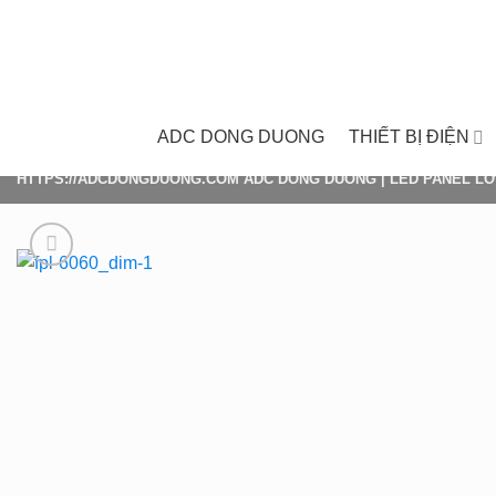
Skip
to
content
ADC DONG DUONG
THIẾT BỊ ĐIỆN
HTTPS://ADCDONGDUONG.COM
ADC DONG DUONG
|
LED PANEL LỚ