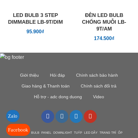
LED BULB 3 STEP
ĐÈN LED BULB
DIMMABLE LB-9T/DIM
CHỐNG MUỖI LB-
9T/AM
95.900
₫
174.500
₫
Giới thiệu
Hỏi đáp
Chính sách bảo hành
Giao hàng & Thanh toán
Chính sách đổi trả
Hỗ trợ - adc dong duong
Video
Zalo
Facebook
DEN LED BULB PANEL DOWNLIGHT TUÝP LED DÂY TRANG TRÍ ỐP