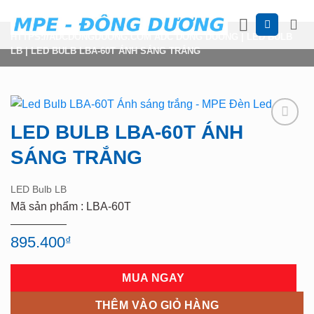
Skip
to
HTTPS://ADCDONGDUONG.COM
ADC DONG DUONG
|
LED BULB
content
LB
|
LED BULB LBA-60T ÁNH SÁNG TRẮNG
LED BULB LBA-60T ÁNH
Add to
wishlist
SÁNG TRẮNG
LED Bulb LB
Mã sản phẩm : LBA-60T
895.400
₫
MUA NGAY
THÊM VÀO GIỎ HÀNG