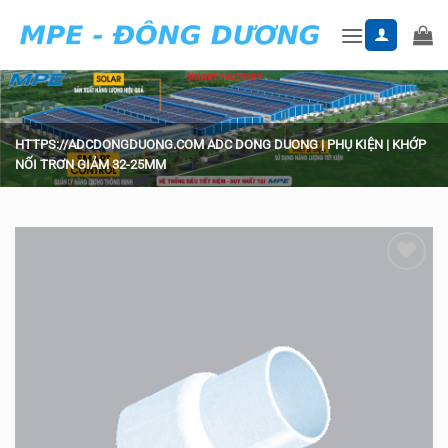
Skip
to
content
HTTPS://ADCDONGDUONG.COM
ADC DONG DUONG
|
PHỤ KIỆN
|
KHỚP
NỐI TRƠN GIẢM 32-25MM
Add to
wishlist