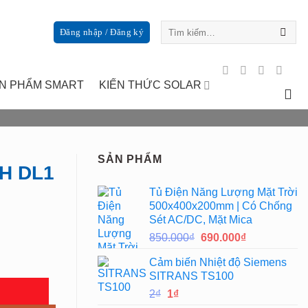
Tìm
Đăng nhập / Đăng ký
kiếm:
N PHẨM SMART
KIẾN THỨC SOLAR
SẢN PHẨM
H DL1
Tủ Điện Năng Lượng Mặt Trời
500x400x200mm | Có Chống
Sét AC/DC, Mặt Mica
Giá
Giá
850.000
₫
690.000
₫
gốc
hiện
Cảm biến Nhiệt độ Siemens
là:
tại
SITRANS TS100
850.000₫.
là:
Giá
Giá
2
₫
1
₫
690.000₫.
gốc
hiện