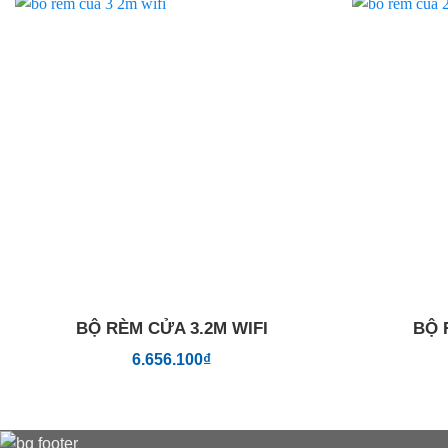
Add to
wishlist
BỘ RÈM CỬA 3.2M WIFI
BỘ 
6.656.100
₫