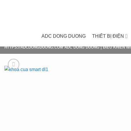
Skip
to
content
ADC DONG DUONG
THIẾT BỊ ĐIỆN
HTTPS://ADCDONGDUONG.COM
ADC DONG DUONG
|
ĐIỀU KHIỂN WI