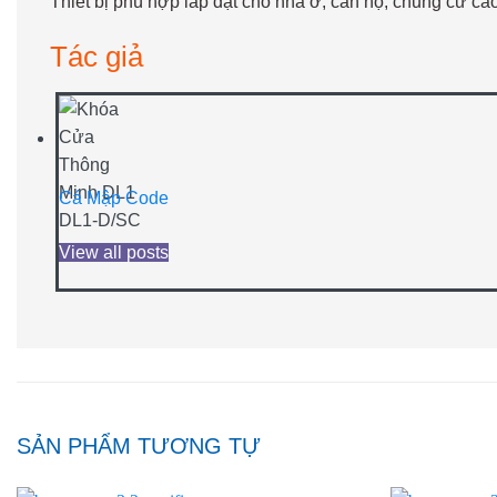
Thiết bị phù hợp lắp đặt cho nhà ở, căn hộ, chung cư cao
Tác giả
Cá Mập Code
View all posts
SẢN PHẨM TƯƠNG TỰ