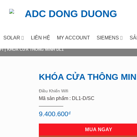
SOLAR
LIÊN HỆ
MY ACCOUNT
SIEMENS
SẢ
FI
|
KHÓA CỬA THÔNG MINH DL1
KHÓA CỬA THÔNG MIN
Add to
Điều Khiển Wifi
wishlist
Mã sản phẩm : DL1-D/SC
9.400.600
₫
MUA NGAY