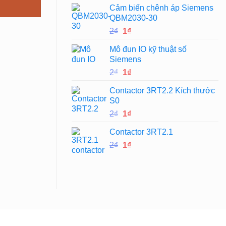
Cảm biến chênh áp Siemens
là:
tại
QBM2030-30
2₫.
là:
Giá
Giá
2
₫
1
₫
1₫.
gốc
hiện
Mô đun IO kỹ thuật số
là:
tại
Siemens
2₫.
là:
Giá
Giá
2
₫
1
₫
1₫.
gốc
hiện
Contactor 3RT2.2 Kích thước
là:
tại
S0
2₫.
là:
Giá
Giá
2
₫
1
₫
1₫.
gốc
hiện
Contactor 3RT2.1
là:
tại
Giá
Giá
2
₫
2₫.
1
₫
là:
gốc
hiện
1₫.
là:
tại
2₫.
là:
1₫.