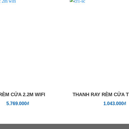
Add to
wishlist
RÈM CỬA 2.2M WIFI
THANH RAY RÈM CỬA 
5.769.000
₫
1.043.000
₫