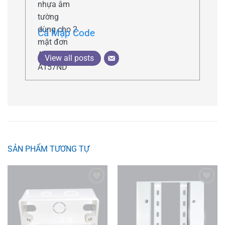
Cá Mập Code
View all posts
SẢN PHẨM TƯƠNG TỰ
Add to
Add to
wishlist
wishlist