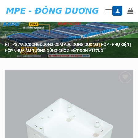
Skip
to
content
HTTPS://ADCDONGDUONG.COM
ADC DONG DUONG
|
HỘP - PHỤ KIỆN
|
HỘP NHỰA ÂM TƯỜNG DÙNG CHO 2 MẶT ĐƠN A157ND
Add to
wishlist