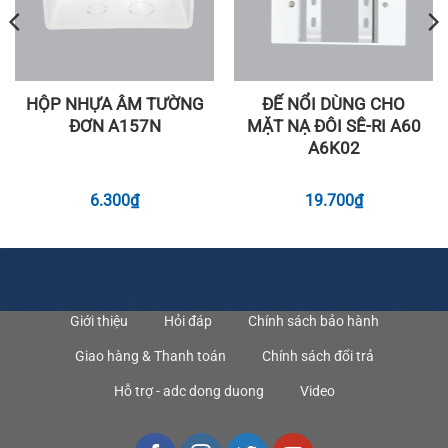
HỘP NHỰA ÂM TƯỜNG
ĐẾ NỔI DÙNG CHO
ĐƠN A157N
MẶT NẠ ĐÔI SÊ-RI A60
A6K02
6.300
₫
19.700
₫
Giới thiệu
Hỏi đáp
Chính sách bảo hành
Giao hàng & Thanh toán
Chính sách đổi trả
Hỗ trợ - adc dong duong
Video