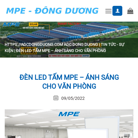
Skip
to
content
HTTPS://ADCDONGDUONG.COM
ADC DONG DUONG
|
TIN TỨC - SỰ
KIỆN
|
ĐÈN LED TẤM MPE – ÁNH SÁNG CHO VĂN PHÒNG
ĐÈN LED TẤM MPE – ÁNH SÁNG
CHO VĂN PHÒNG
09/05/2022