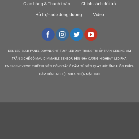
Giao hàng & Thanh toán
Chính sách đổi trả
Hỗ trợ - adc dong duong
Video
DEN LED BULB PANEL DOWNLIGHT TUÝP LED DÂY TRANG TRÍ ỐP TRẦN CEILING ÂM
TRẦN 3 CHẾ ĐỘ MÀU DIMMABLE SENSOR ĐÈN NHÀ XƯỞNG HIGHBAY LED PHA
EMERGENCY EXIT THIẾT BỊ ĐIỆN CÔNG TẮC Ổ CẮM TỦ ĐIỆN QUẠT HÚT ỐNG LUỒN PHÍCH
CẮM CÔNG NGHIỆP SOLAR ĐIỆN MẶT TRỜI