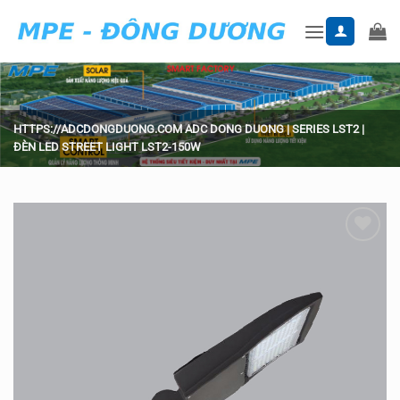
Skip
to
content
HTTPS://ADCDONGDUONG.COM
ADC DONG DUONG
|
SERIES LST2
|
ĐÈN LED STREET LIGHT LST2-150W
Add to
wishlist