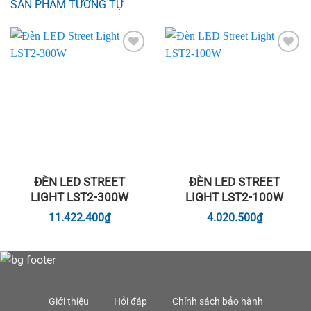
SẢN PHẨM TƯƠNG TỰ
Add to
Add to
wishlist
wishlist
ĐÈN LED STREET
ĐÈN LED STREET
LIGHT LST2-300W
LIGHT LST2-100W
11.422.400
₫
4.020.500
₫
Giới thiệu
Hỏi đáp
Chính sách bảo hành