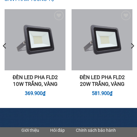
Add to
Add to
wishlist
wishlist
ĐÈN LED PHA FLD2
ĐÈN LED PHA FLD2
10W TRẮNG, VÀNG
20W TRẮNG, VÀNG
369.900
₫
581.900
₫
Giới thiệu
Hỏi đáp
Chính sách bảo hành