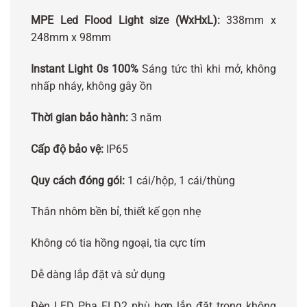
MPE Led Flood Light size (WxHxL):
338mm x
248mm x 98mm
Instant Light 0s 100%
Sáng tức thì khi mở, không
nhấp nháy, không gây ồn
Thời gian bảo hành:
3 năm
Cấp độ bảo vệ:
IP65
Quy cách đóng gói:
1 cái/hộp, 1
cái/thùng
Thân nhôm bền bỉ, thiết kế gọn nhẹ
Không có tia hồng ngoại, tia cực tím
Dễ dàng lắp đặt và sử dụng
Đèn LED Pha FLD2 phù hợp lắp đặt trong không