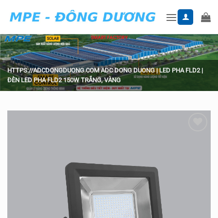
Skip
to
content
HTTPS://ADCDONGDUONG.COM
ADC DONG DUONG
|
LED PHA FLD2
|
ĐÈN LED PHA FLD2 150W TRẮNG, VÀNG
Add to
wishlist