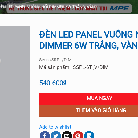
ĐÈN LED PANEL VUÔNG NỔI DIMMER 6W TRẮNG, VÀNG
ĐÈN LED PANEL VUÔNG 
DIMMER 6W TRẮNG, VÀ
Add to
wishlist
Series SRPL/DIM
Mã sản phẩm : SSPL-6T ,V/DIM
540.600
₫
MUA NGAY
THÊM VÀO GIỎ HÀNG
Add to wishlist