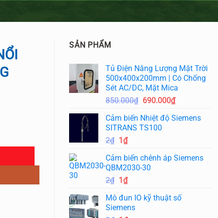
SẢN PHẨM
NỔI
Tủ Điện Năng Lượng Mặt Trời
NG
500x400x200mm | Có Chống
Sét AC/DC, Mặt Mica
Giá
Giá
850.000
₫
690.000
₫
gốc
hiện
Cảm biến Nhiệt độ Siemens
là:
tại
SITRANS TS100
850.000₫.
là:
Giá
Giá
2
₫
1
₫
690.000₫.
gốc
hiện
Cảm biến chênh áp Siemens
là:
tại
QBM2030-30
2₫.
là:
Giá
Giá
2
₫
1
₫
1₫.
gốc
hiện
Mô đun IO kỹ thuật số
là:
tại
Siemens
2₫.
là: