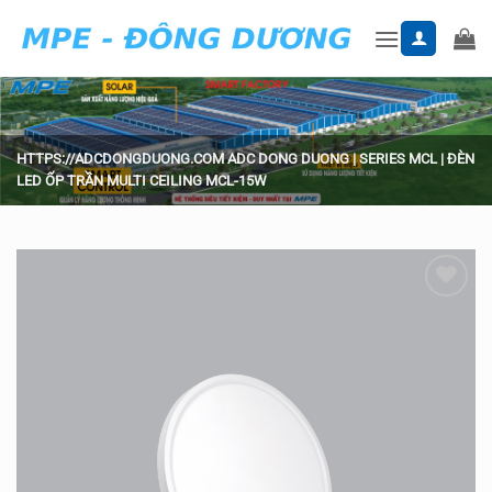
Skip
to
content
HTTPS://ADCDONGDUONG.COM
ADC DONG DUONG
|
SERIES MCL
|
ĐÈN
LED ỐP TRẦN MULTI CEILING MCL-15W
Add to
wishlist