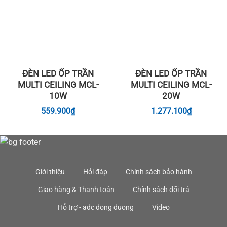
ĐÈN LED ỐP TRẦN
ĐÈN LED ỐP TRẦN
MULTI CEILING MCL-
MULTI CEILING MCL-
10W
20W
559.900
₫
1.277.100
₫
Giới thiệu
Hỏi đáp
Chính sách bảo hành
Giao hàng & Thanh toán
Chính sách đổi trả
Hỗ trợ - adc dong duong
Video