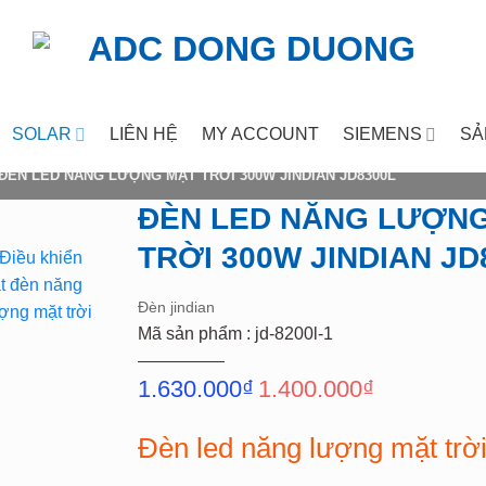
SOLAR
LIÊN HỆ
MY ACCOUNT
SIEMENS
SẢ
ĐÈN LED NĂNG LƯỢNG MẶT TRỜI 300W JINDIAN JD8300L
ĐÈN LED NĂNG LƯỢN
TRỜI 300W JINDIAN JD
d to wishlist
Đèn jindian
Mã sản phẩm : jd-8200l-1
Giá
Giá
1.630.000
₫
1.400.000
₫
gốc
hiện
là:
tại
Đèn led năng lượng mặt trờ
1.630.000₫.
là: