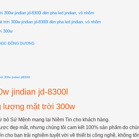
i 300w jindian jd-8300l đèn pha led jindian, vỏ nhôm
trời 300w jindian jd-8300l đèn pha led jindian, vỏ nhôm
ời 300w
Y ADC ĐÔNG DƯƠNG
ời 300w jindian jd8300l
w jindian jd-8300l
g lượng mặt trời 300w
 từ bỏ Sứ Mệnh mang lại Niềm Tin cho khách hàng.
ế được đẹp mắt, nhưng chúng tôi cam kết 100% sản phẩm do chú
cho bạn trải nghiệm tuyệt vời về thiết bị công nghệ, không tốn 