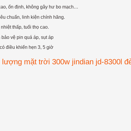
ả cao, ổn định, không gây hư bo mạch…
iêu chuẩn, linh kiện chính hãng.
nhiệt thấp, tuổi thọ cao.
bảo vệ pin quá áp, sụt áp
 có điều khiển hẹn 3, 5 giờ
 lượng mặt trời 300w jindian jd-8300l đ