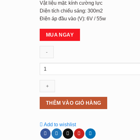
Vật liệu mặt: kính cường lực
Diện tích chiếu sáng: 300m2
Điện áp đầu vào (V): 6V / 55w
MUA NGAY
Đèn
led
năng
lượng
mặt
trời
THÊM VÀO GIỎ HÀNG
300w
jindian
jd8300l
Add to wishlist
số
lượng