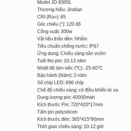
1.400.000₫.
Model JD-8300L
Thương hiệu: Jindian
CRI (Ra>): 85
Góc chiếu (°): 120 độ
Công suất: 300w
Vật liệu thân đèn: Nhôm
Tiêu chuẩn chống nước: IP67
Ứng dụng: Chiếu sáng sân vườn
Tuổi thọ pin: 10-13 năm
Nhiệt độ làm việc (℃): -25-60°C
Bảo hành (Năm): 2 năm
Số chíp LED: 696 chíp
Chế độ chiếu sáng: có điều khiển từ xa
Dung lượng pin: 40000mah
Kích thước Pin: 720*420*17mm
Tấm pin polysilicon
Kích thước đèn: 365*415*90mm
Thời gian chiếu sáng: 10-12 giờ