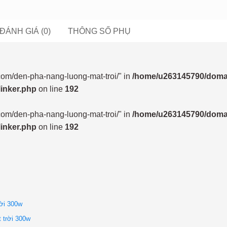
ĐÁNH GIÁ (0)
THÔNG SỐ PHỤ
com/den-pha-nang-luong-mat-troi/" in
/home/u263145790/doma
linker.php
on line
192
com/den-pha-nang-luong-mat-troi/" in
/home/u263145790/doma
linker.php
on line
192
rời 300w
 trời 300w