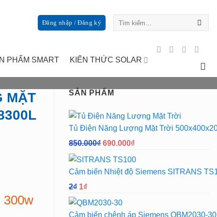
Tìm
Đăng nhập / Đăng ký
kiếm:
N PHẨM SMART
KIẾN THỨC SOLAR
SẢN PHẨM
G MẶT
8300L
Tủ Điện Năng Lượng Mặt Trời 500x400x2
Giá
Giá
850.000
₫
690.000
₫
gốc
hiện
là:
tại
Cảm biến Nhiệt độ Siemens SITRANS TS
850.000₫.
là:
Giá
Giá
2
₫
1
₫
690.000₫.
i 300w
gốc
hiện
là:
tại
Cảm biến chênh áp Siemens QBM2030-30