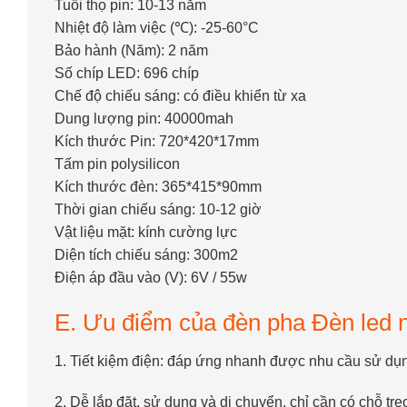
Tuổi thọ pin: 10-13 năm
Nhiệt độ làm việc (℃): -25-60°C
Bảo hành (Năm): 2 năm
Số chíp LED: 696 chíp
Chế độ chiếu sáng: có điều khiển từ xa
Dung lượng pin: 40000mah
Kích thước Pin: 720*420*17mm
Tấm pin polysilicon
Kích thước đèn: 365*415*90mm
Thời gian chiếu sáng: 10-12 giờ
Vật liệu mặt: kính cường lực
Diện tích chiếu sáng: 300m2
Điện áp đầu vào (V): 6V / 55w
E. Ưu điểm của đèn pha Đèn led nă
1. Tiết kiệm điện: đáp ứng nhanh được nhu cầu sử dụng, c
2. Dễ lắp đặt, sử dụng và di chuyển, chỉ cần có chỗ treo 