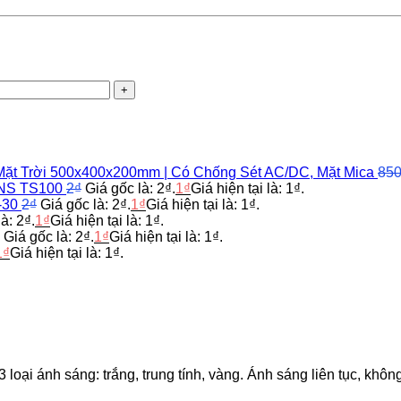
ặt Trời 500x400x200mm | Có Chống Sét AC/DC, Mặt Mica
850
ANS TS100
2
₫
Giá gốc là: 2₫.
1
₫
Giá hiện tại là: 1₫.
-30
2
₫
Giá gốc là: 2₫.
1
₫
Giá hiện tại là: 1₫.
à: 2₫.
1
₫
Giá hiện tại là: 1₫.
Giá gốc là: 2₫.
1
₫
Giá hiện tại là: 1₫.
1
₫
Giá hiện tại là: 1₫.
i ánh sáng: trắng, trung tính, vàng. Ánh sáng liên tục, không 