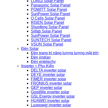
LONGI Solar Panel
Panasonic Solar Panel
POWITT Solar Panel
SunPower Solar Panel
Q Cells Solar Panel
RISEN Solar Panel
Shunfeng Solar Panel
Silfab Solar Panel
SunPower Solar Panel
SUNTECH Solar Panel
VSUN Solar Panel
Đèn Solar
Đèn trang trí năng lượng lượng mặt trời
Đèn jindian
Đèn entelechy
Inverter + Phụ Kiện
DELTA inverter solar
DEYE inverter solar
FIMER inverter solar
FRONIUS inverter solar
GEP inverter solar
GoodWe inverter solar
GSL Energy inverter solar
HUAWEI inverter solar
Luxpower inverter solar