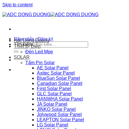
Skip to content
Đăng nhập / Đăng ký
Adc Dong Duong
Tìm kiếm:
Thiết Bị Điện
Đèn Led Mpe
SOLAR
Tấm Pin Solar
AE Solar Panel
Axitec Solar Panel
BlueSun Solar Panel
Canadian Solar Panel
First Solar Panel
GLC Solar Panel
HANWHA Solar Panel
JA Solar Panel
JINKO Solar Panel
Jolywood Solar Panel
LEAPTON Solar Panel
LG Solar Panel