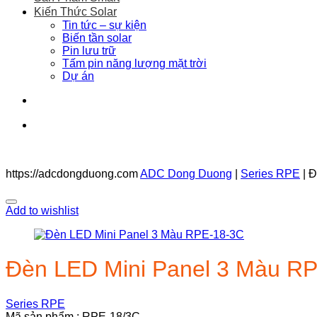
Kiến Thức Solar
Tin tức – sự kiện
Biến tần solar
Pin lưu trữ
Tấm pin năng lượng mặt trời
Dự án
https://adcdongduong.com
ADC Dong Duong
|
Series RPE
|
Đ
Add to wishlist
Đèn LED Mini Panel 3 Màu R
Series RPE
Mã sản phẩm : RPE-18/3C