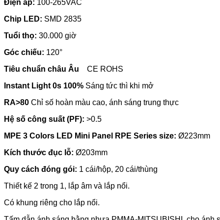
Điện áp:
100-265VAC
Chip LED:
SMD 2835
Tuổi thọ:
30.000 giờ
Góc chiếu:
120°
Tiêu chuẩn châu Âu
CE
ROHS
Instant Light 0s 100%
Sáng tức thì khi mở
RA>80
Chỉ số hoàn màu cao, ánh sáng trung thực
Hệ số công suất (PF):
>0.5
MPE 3 Colors LED Mini Panel RPE Series size:
Ø223mm
Kích thước đục lỗ:
Ø203mm
Quy cách đóng gói:
1 cái/hộp, 20 cái/thùng
Thiết kế 2 trong 1, lắp âm và lắp nổi.
Có khung riêng cho lắp nổi.
Tấm dẫn ánh sáng bằng nhựa PMMA-MITSUBISHI, cho ánh sáng