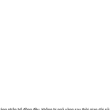
 phân bổ đồng đều, không bị ngả vàng sau thời gian dài sử