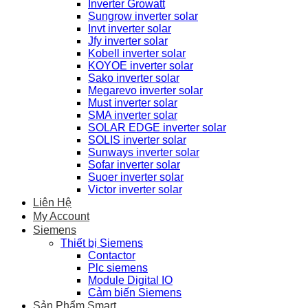
Inverter Growatt
Sungrow inverter solar
Invt inverter solar
Jfy inverter solar
Kobell inverter solar
KOYOE inverter solar
Sako inverter solar
Megarevo inverter solar
Must inverter solar
SMA inverter solar
SOLAR EDGE inverter solar
SOLIS inverter solar
Sunways inverter solar
Sofar inverter solar
Suoer inverter solar
Victor inverter solar
Liên Hệ
My Account
Siemens
Thiết bị Siemens
Contactor
Plc siemens
Module Digital IO
Cảm biến Siemens
Sản Phẩm Smart