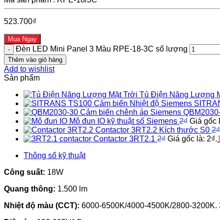
523.700
₫
Mua Ngay
Đèn LED Mini Panel 3 Màu RPE-18-3C số lượng
Thêm vào giỏ hàng
Add to wishlist
Sản phẩm
Tủ Điện Năng Lượng M
Cảm biến Nhiệt độ Siemens SITR
Cảm biến chênh áp Siemens QBM2030
Mô đun IO kỹ thuật số Siemens
2
₫
Giá gốc l
Contactor 3RT2.2 Kích thước S0
2
₫
Contactor 3RT2.1
2
₫
Giá gốc là: 2₫.
Thông số kỹ thuật
Công suất:
18W
Quang thông:
1.500 lm
Nhiệt độ màu (CCT):
6000-6500K/4000-4500K/2800-3200K. 3 loạ