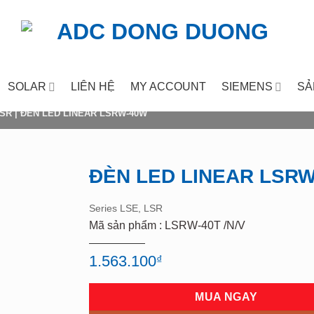
SOLAR
LIÊN HỆ
MY ACCOUNT
SIEMENS
SẢ
LSR
|
ĐÈN LED LINEAR LSRW-40W
ĐÈN LED LINEAR LSR
Add to
Series LSE, LSR
wishlist
Mã sản phẩm : LSRW-40T /N/V
1.563.100
₫
MUA NGAY