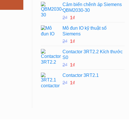
Cảm biến chênh áp Siemens
là:
tại
QBM2030-30
2₫.
là:
Giá
Giá
2
₫
1
₫
1₫.
gốc
hiện
Mô đun IO kỹ thuật số
là:
tại
Siemens
2₫.
là:
Giá
Giá
2
₫
1
₫
1₫.
gốc
hiện
Contactor 3RT2.2 Kích thước
là:
tại
S0
2₫.
là:
Giá
Giá
2
₫
1
₫
1₫.
gốc
hiện
Contactor 3RT2.1
là:
tại
Giá
Giá
2
₫
2₫.
1
₫
là:
gốc
hiện
1₫.
là:
tại
2₫.
là:
1₫.