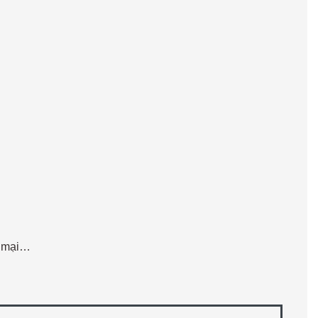
g mại…