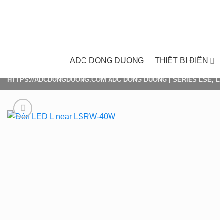
Skip
to
content
ADC DONG DUONG
THIẾT BỊ ĐIỆN
HTTPS://ADCDONGDUONG.COM
ADC DONG DUONG
|
SERIES LSE, 