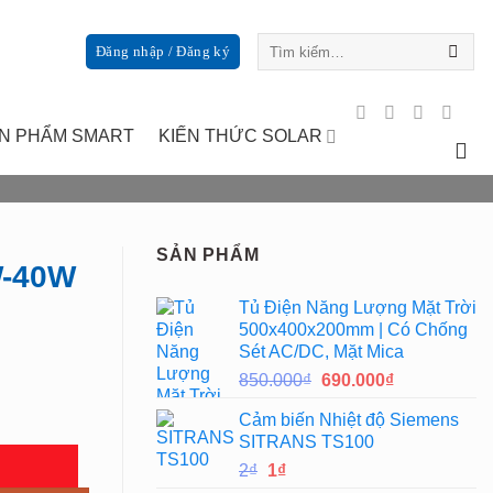
Tìm
Đăng nhập / Đăng ký
kiếm:
N PHẨM SMART
KIẾN THỨC SOLAR
SẢN PHẨM
W-40W
Tủ Điện Năng Lượng Mặt Trời
500x400x200mm | Có Chống
Sét AC/DC, Mặt Mica
Giá
Giá
850.000
₫
690.000
₫
gốc
hiện
Cảm biến Nhiệt độ Siemens
là:
tại
SITRANS TS100
850.000₫.
là:
Giá
Giá
2
₫
1
₫
690.000₫.
gốc
hiện