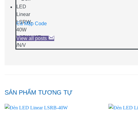
Cá Mập Code
View all posts
SẢN PHẨM TƯƠNG TỰ
Add to
wishlist