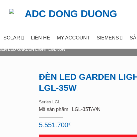
SOLAR
LIÊN HỆ
MY ACCOUNT
SIEMENS
SẢ
ĐÈN LED GARDEN LIGHT LGL-35W
ĐÈN LED GARDEN LIG
LGL-35W
Add to
wishlist
Series LGL
Mã sản phẩm : LGL-35T/V/N
5.551.700
₫