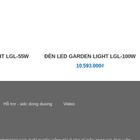
HT LGL-55W
ĐÈN LED GARDEN LIGHT LGL-100W
10.593.000
₫
Hỗ trợ - adc dong duong
Video