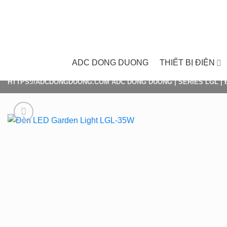
Skip
to
content
ADC DONG DUONG
THIẾT BỊ ĐIỆN
HTTPS://ADCDONGDUONG.COM
ADC DONG DUONG
|
SERIES LGL
|