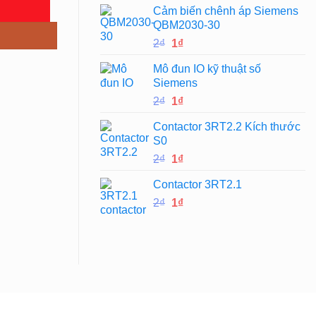
Cảm biến chênh áp Siemens
là:
tại
QBM2030-30
2₫.
là:
Giá
Giá
2
₫
1
₫
1₫.
gốc
hiện
Mô đun IO kỹ thuật số
là:
tại
Siemens
2₫.
là:
Giá
Giá
2
₫
1
₫
1₫.
gốc
hiện
Contactor 3RT2.2 Kích thước
là:
tại
S0
2₫.
là:
Giá
Giá
2
₫
1
₫
1₫.
gốc
hiện
Contactor 3RT2.1
là:
tại
Giá
Giá
2
₫
2₫.
1
₫
là:
gốc
hiện
1₫.
là:
tại
2₫.
là:
1₫.