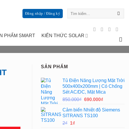
Tìm
Đăng nhập / Đăng ký
kiếm:
N PHẨM SMART
KIẾN THỨC SOLAR
SẢN PHẨM
HT
Tủ Điện Năng Lượng Mặt Trời
500x400x200mm | Có Chống
Sét AC/DC, Mặt Mica
Giá
Giá
850.000
₫
690.000
₫
gốc
hiện
Cảm biến Nhiệt độ Siemens
là:
tại
SITRANS TS100
850.000₫.
là:
Giá
Giá
2
₫
1
₫
690.000₫.
gốc
hiện