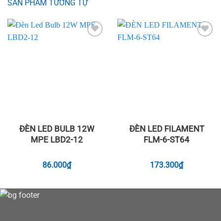
SẢN PHẨM TƯƠNG TỰ
Add to
Add to
wishlist
wishlist
ĐÈN LED BULB 12W
ĐÈN LED FILAMENT
MPE LBD2-12
FLM-6-ST64
86.000
₫
173.300
₫