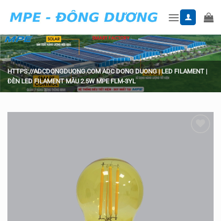
Skip
to
content
HTTPS://ADCDONGDUONG.COM
ADC DONG DUONG
|
LED FILAMENT
|
ĐÈN LED FILAMENT MÀU 2.5W MPE FLM-3YL
Add to
wishlist