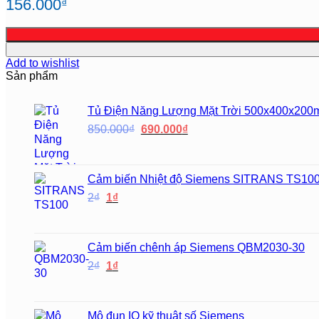
156.000
₫
Add to wishlist
Sản phẩm
Tủ Điện Năng Lượng Mặt Trời 500x400x200m
Giá
Giá
850.000
₫
690.000
₫
gốc
hiện
là:
tại
850.000₫.
là:
Cảm biến Nhiệt độ Siemens SITRANS TS10
690.000₫.
Giá
Giá
2
₫
1
₫
gốc
hiện
là:
tại
2₫.
là:
Cảm biến chênh áp Siemens QBM2030-30
1₫.
Giá
Giá
2
₫
1
₫
gốc
hiện
là:
tại
2₫.
là:
Mô đun IO kỹ thuật số Siemens