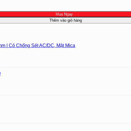
Mua Ngay
Thêm vào giỏ hàng
m | Có Chống Sét AC/DC, Mặt Mica
0