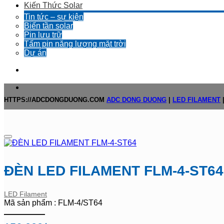
Kiến Thức Solar
Tin tức – sự kiện
Biến tần solar
Pin lưu trữ
Tấm pin năng lượng mặt trời
Dự án
HTTPS://ADCDONGDUONG.COM
ADC DONG DUONG
|
LED FILAMENT
ĐÈN LED FILAMENT FLM-4-ST64
LED Filament
Mã sản phẩm : FLM-4/ST64