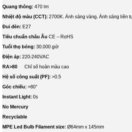
Quang thông:
470 lm
Nhiệt độ màu (CCT):
2700K. Ánh sáng vàng. Ánh sáng liên tụ
Đui đèn:
E27
Tiêu chuẩn châu Âu
CE – RoHS
Tuổi thọ bóng:
30.000 giờ
Điện áp:
220-240VAC
RA>80
Chỉ số hoàn màu cao
Hệ số công suất (PF):
>0.5
Góc chiếu:
>80°
Instant Light:
0s
No Mercury
Recyclable
MPE Led Bulb Filament size:
Ø64mm x 145mm