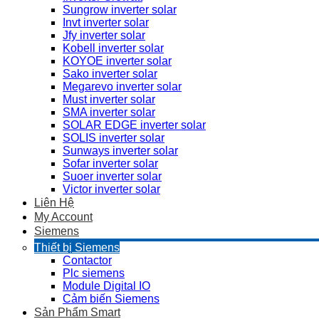
Sungrow inverter solar
Invt inverter solar
Jfy inverter solar
Kobell inverter solar
KOYOE inverter solar
Sako inverter solar
Megarevo inverter solar
Must inverter solar
SMA inverter solar
SOLAR EDGE inverter solar
SOLIS inverter solar
Sunways inverter solar
Sofar inverter solar
Suoer inverter solar
Victor inverter solar
Liên Hệ
My Account
Siemens
Thiết bị Siemens
Contactor
Plc siemens
Module Digital IO
Cảm biến Siemens
Sản Phẩm Smart