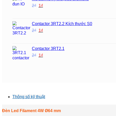
1₫.
Giá
Giá
2
₫
1
₫
gốc
hiện
là:
tại
2₫.
là:
Contactor 3RT2.2 Kích thước S0
1₫.
Giá
Giá
2
₫
1
₫
gốc
hiện
là:
tại
2₫.
là:
Contactor 3RT2.1
1₫.
Giá
Giá
2
₫
1
₫
gốc
hiện
là:
tại
2₫.
là:
1₫.
Thông số kỹ thuật
Đèn Led Filament 4W Ø64 mm