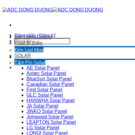
Skip
to
content
Đăng nhập / Đăng ký
Adc Dong Duong
Tìm
Thiết Bị Điện
kiếm:
Đèn Led Mpe
SOLAR
Tấm Pin Solar
AE Solar Panel
Axitec Solar Panel
BlueSun Solar Panel
Canadian Solar Panel
First Solar Panel
GLC Solar Panel
HANWHA Solar Panel
JA Solar Panel
JINKO Solar Panel
Jolywood Solar Panel
LEAPTON Solar Panel
LG Solar Panel
LONGI Solar Panel