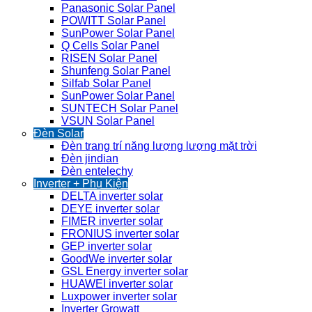
Panasonic Solar Panel
POWITT Solar Panel
SunPower Solar Panel
Q Cells Solar Panel
RISEN Solar Panel
Shunfeng Solar Panel
Silfab Solar Panel
SunPower Solar Panel
SUNTECH Solar Panel
VSUN Solar Panel
Đèn Solar
Đèn trang trí năng lượng lượng mặt trời
Đèn jindian
Đèn entelechy
Inverter + Phụ Kiện
DELTA inverter solar
DEYE inverter solar
FIMER inverter solar
FRONIUS inverter solar
GEP inverter solar
GoodWe inverter solar
GSL Energy inverter solar
HUAWEI inverter solar
Luxpower inverter solar
Inverter Growatt