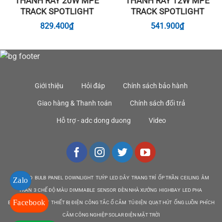
THANH RAY 20W MPE
THANH RAY 12W MPE
TRACK SPOTLIGHT
TRACK SPOTLIGHT
829.400
₫
541.900
₫
Giới thiệu
Hỏi đáp
Chính sách bảo hành
Giao hàng & Thanh toán
Chính sách đổi trả
Hỗ trợ - adc dong duong
Video
DEN LED BULB PANEL DOWNLIGHT TUÝP LED DÂY TRANG TRÍ ỐP TRẦN CEILING ÂM
Zalo
TRẦN 3 CHẾ ĐỘ MÀU DIMMABLE SENSOR ĐÈN NHÀ XƯỞNG HIGHBAY LED PHA
Facebook
EMERGENCY EXIT THIẾT BỊ ĐIỆN CÔNG TẮC Ổ CẮM TỦ ĐIỆN QUẠT HÚT ỐNG LUỒN PHÍCH
CẮM CÔNG NGHIỆP SOLAR ĐIỆN MẶT TRỜI