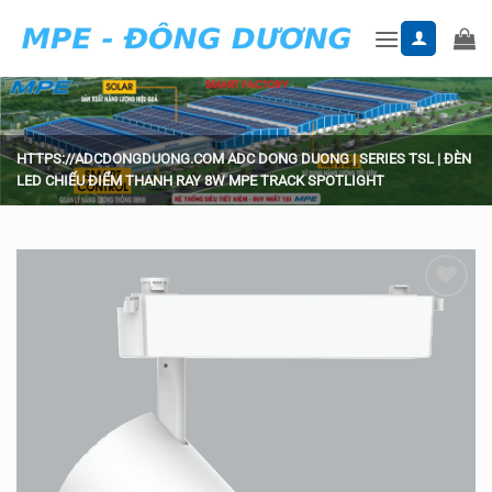
Skip
to
content
HTTPS://ADCDONGDUONG.COM
ADC DONG DUONG
|
SERIES TSL
|
ĐÈN
LED CHIẾU ĐIỂM THANH RAY 8W MPE TRACK SPOTLIGHT
Add to
wishlist