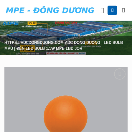
Skip
to
content
HTTPS://ADCDONGDUONG.COM
ADC DONG DUONG
|
LED BULB
MÀU
|
ĐÈN LED BULB 1.5W MPE LBD-3OR
Add to
wishlist