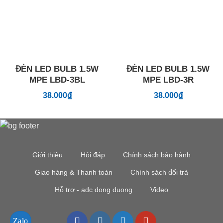
ĐÈN LED BULB 1.5W
ĐÈN LED BULB 1.5W
MPE LBD-3BL
MPE LBD-3R
38.000
₫
38.000
₫
Giới thiệu
Hỏi đáp
Chính sách bảo hành
Giao hàng & Thanh toán
Chính sách đổi trả
Hỗ trợ - adc dong duong
Video
Zalo